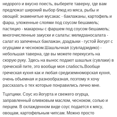
недорого и вкусно поесть, выберете таверну, где вам
предложат широкий выбор блюд из мяса, рыбы и
овощей: знаменитые мусакас - баклажаны, картофель и
фарш, уложенные слоями под соусом бешамель;
пастицио - макароны с фаршем под соусом бешамель;
многочисленные закуски и салаты: мелидзаносалата -
салат из запеченых баклажан, дзадзыки - густой йогурт с
огурцами и чесноком.Шашлычная (сувладзидико) -
небольшая таверна, где вы можете перекусить на
скорую руку. Здесь на вынос подают шашлык (сувлаки) в
греческой пите, это вообще моя слабость.Вообще
греческая кухня как и любая средиземноморская кухня,
очень объемная и разнообразная, поэтому я хочу
рассказать о тех которые понравились лично мне.
Тцатцики. Соус из йогурта и свежего огурца,
заправленный оливковым маслом, чесноком, солью и
перцем. В охлажденном виде соус подается к мясу,
овощам, картофельным чипсам. Можно просто