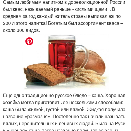
Самым любимым напитком в дореволюционной России
был квас, называемый раньше «кислыми щами». В
среднем за год каждый житель страны выпивал аж по
200 л этого напитка! Богатым был ассортимент кваса –
около 300 видов.
Еще одно традиционно русское блюдо – каша. Хорошая
хозяйка могла приготовить ее несколькими способами:
каша была жидкой, густой или вязкой. Жидкая получила
название «размазня». Постепенно так начали называть
вялых, нерешительных и ленивых людей. Была на Руси
и «чёрная» каша, такое название получило блюдо из