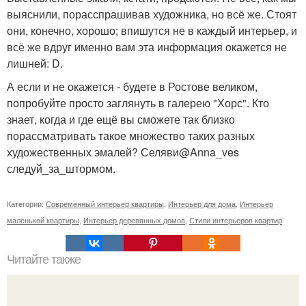
выяснили, порасспрашивав художника, но всё же. Стоят
они, конечно, хорошо; впишутся не в каждый интерьер, и
всё же вдруг именно вам эта информация окажется не
лишней: D.
А если и не окажется - будете в Ростове великом,
попробуйте просто заглянуть в галерею "Хорс". Кто
знает, когда и где ещё вы сможете так близко
порассматривать такое множество таких разных
художественных эмалей? Селяви@Anna_ves
следуй_за_штормом.
Категории:
Современный интерьер квартиры
,
Интерьер для дома
,
Интерьер
маленькой квартиры
,
Интерьер деревянных домов
,
Стили интерьеров квартир
Читайте также