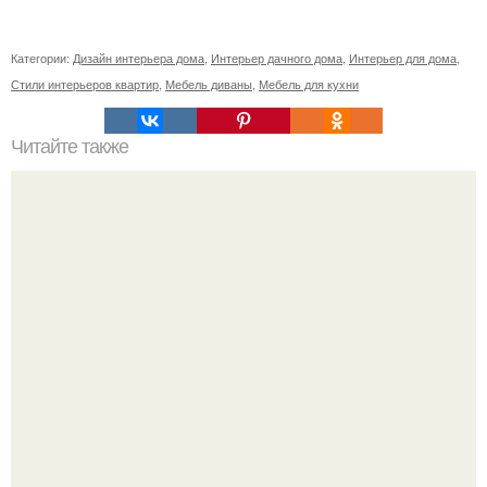
Категории:
Дизайн интерьера дома
,
Интерьер дачного дома
,
Интерьер для дома
,
Стили интерьеров квартир
,
Мебель диваны
,
Мебель для кухни
Читайте также
"Мама НА Даче" новый семейный ресторан в центре
Мурманска, первая уникальная митерия в городе.