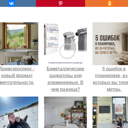
Дримскроллинг -
Биметаллические
5 ошибок в
новый формат
радиаторы или
планировке, из
мечтательности.
алюминиевые. В
которых вы тер
чем разница?
метры.