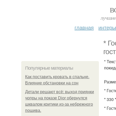
В
лучшие 
главная
интерь
* Г
гос
* Тек
покида
Популярные материалы
Как поставить кровать в спальне.
Разме
Влияние обстановки на сон
* Гост
Детали решают всё: выход приянки
чопры на показе Dior обернулся
* 330 
шквалом критики из-за небрежного
* Гос
пошива.