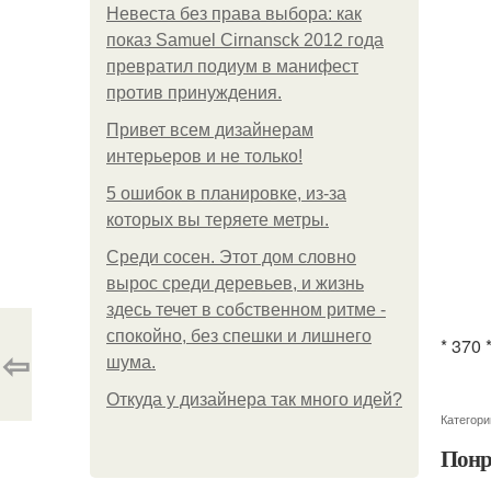
Невеста без права выбора: как
показ Samuel Cirnansck 2012 года
превратил подиум в манифест
против принуждения.
Привет всем дизайнерам
интерьеров и не только!
5 ошибок в планировке, из-за
которых вы теряете метры.
Среди сосен. Этот дом словно
вырос среди деревьев, и жизнь
здесь течет в собственном ритме -
спокойно, без спешки и лишнего
* 370 
⇦
шума.
Откуда у дизайнера так много идей?
Категори
Понр