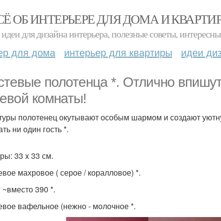
СЁ ОБ ИНТЕРЬЕРЕ ДЛЯ ДОМА И КВАРТИ
идеи для дизайна интерьера, полезные советы, интересны
ер для дома
интерьер для квартиры
идеи ди
остевые полотенца *. Отлично впишу
тевой комнаты!
стуры полотенец окутывают особым шармом и создают уют
ть ни один гость *.
ры: 33 x 33 см.
евое махровое ( серое / коралловое) *.
* ~вместо 390 *.
тевое вафельное (нежно - молочное *.