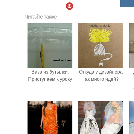
Читайте также
Ваза из бутылки.
Откуда у дизайнера
Приступаем к уроку
так много идей?