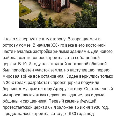
Что-то я свернул не в ту сторону. Возвращаемся к
острову ломзе. В начале XX - го века в его восточной
части началась застройка жилыми зданиями. Для нового
района возник вопрос строительства собственной
церкви. В 1913 году альштадской церковной общиной
был приобретён участок земли, но наступившая первая
мировая война всё остановила. К идее вернулись только
в 20-х годах, разработать проект церкви поручили
берлинскому архитектору Артуру киктону. Составленный
им проект включал как церковное здание, так и дома
общины и священника. Первый камень будущей
протестантской церкви был заложен 15 июня 1930 год.
Продолжалось строительство до 1933 года под