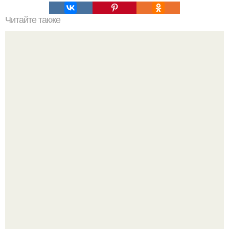
Читайте также
Почему деньги не задерживаются в доме. Ошибки,
которые приводят к отсутствию денег
В сети продолжают обсуждать изменения во внешности