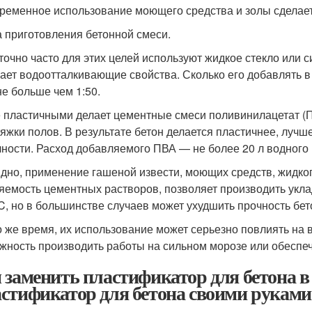
ременное использование моющего средства и золы сделает
 приготовления бетонной смеси.
точно часто для этих целей используют жидкое стекло или 
ает водоотталкивающие свойства. Сколько его добавлять в
не больше чем 1:50.
 пластичными делает цементные смеси поливинилацетат (П
тяжки полов. В результате бетон делается пластичнее, лучш
чности. Расход добавляемого ПВА — не более 20 л водного р
идно, применение гашеной извести, моющих средств, жидког
яемость цементных растворов, позволяет производить укла
°C, но в большинстве случаев может ухудшить прочность бет
то же время, их использование может серьезно повлиять на
жность производить работы на сильном морозе или обеспеч
 заменить пластификатор для бетона в
стификатор для бетона своими руками