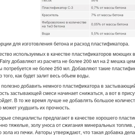
рции для изготовления бетона и расход пластификатора.
ество используемых в качестве пластификаторов моющих вещ
Fairy добавляют из расчета не более 200 мл на 2 мешка це
ы потребуется не более 250 мл. Добавляют такие пластиф
 того, как будет залит весь объем воды.
 полезно добавить немного пластификатора в застывающий
ость застывающей смеси начинает снижаться, а вот в прис
ойдет. В то же время лучше не добавлять большое количес
то может ухудшить их прочность.
орые специалисты предлагают в качестве хорошего пласти
нно тяжелые, золу уноса от сжигания минеральных топлив.
о зола из печки. Авторы утверждают, что такая добавка дела