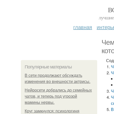
В
лучшие 
главная
интерь
Чем
кот
Сод
Ч
Популярные материалы
Ч
В сети продолжают обсуждать
изменения во внешности актрисы.
Нейросети добрались до семейных
Ч
чатов, и теперь под угрозой
Ч
мамины нервы.
с
В
Круг замкнулся: психологиня