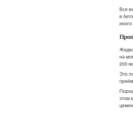
Все в
в бет
иного
Проп
Жидко
на мо
200 м
Это п
приём
Порош
этом 
цемен