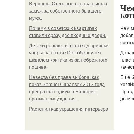
Вероника Степанова снова вышла
Чем
замуж за собственного бывшего
кот
мужа.
Чем м
Почему в советских квартирах
добав
ставили сразу две входные двери.
соотн
Детали решают всё: выход приянки
Добав
чопры на показе Dior обернулся
пласт
шквалом критики из-за небрежного
качес
пошива.
Еще б
Невеста без права выбора: как
хозяй
показ Samuel Cirnansck 2012 года
Правд
превратил подиум в манифест
дозир
против принуждения.
Растения как украшения интерьера.