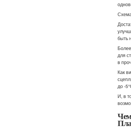
однов
Схема
Доста
улучш
быть 
Более
для с
в про
Как в
сцепл
до -5
И, в 
возмо
Чем
Пла