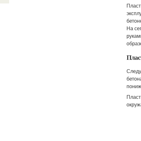
Пласт
экспл
бетон
На се
рукам
образ
Плас
Следу
бетон
пониж
Пласт
окруж