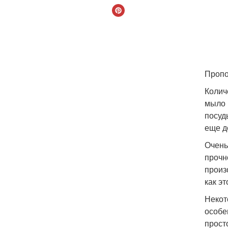
Пропо
Колич
мыло 
посуд
еще до
Очень
прочн
произ
как э
Некот
особе
прост