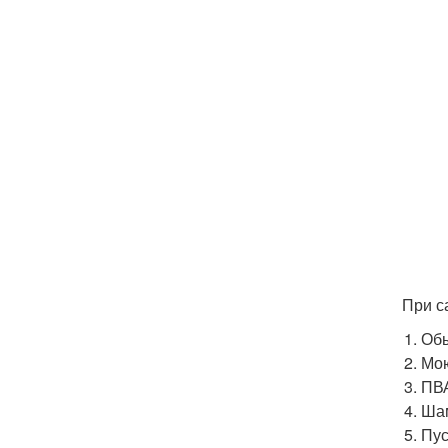
При с
Обы
Мою
ПВА
Ша
Пус