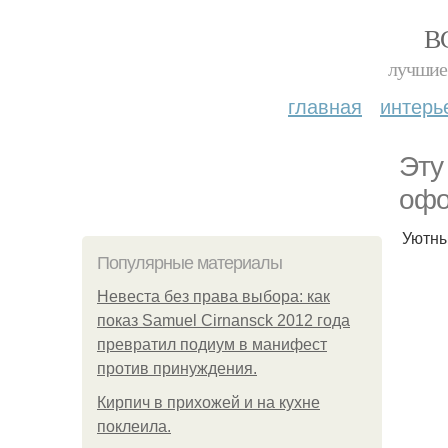
В
лучшие 
главная
интерь
Эту
офо
Уютны
Популярные материалы
Невеста без права выбора: как
показ Samuel Cirnansck 2012 года
превратил подиум в манифест
против принуждения.
Кирпич в прихожей и на кухне
поклеила.