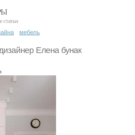
РЫ
е статьи
зайна
мебель
 дизайнер Елена бунак
я