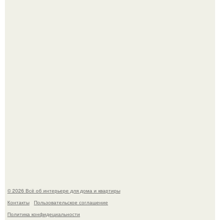
Откуда у дизайнера так много идей?
Привет всем дизайнерам интерьеров и не только!
© 2026 Всё об интерьере для дома и квартиры
Контакты
Пользовательское соглашение
Политика конфидециальности