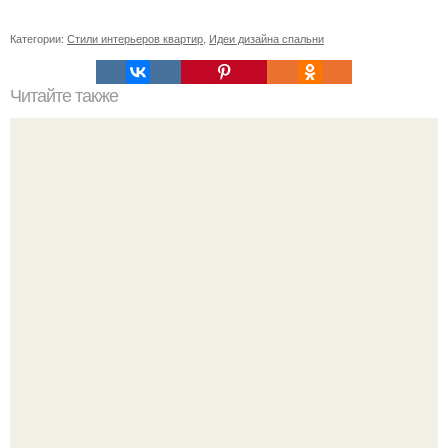
Категории:
Стили интерьеров квартир
,
Идеи дизайна спальни
Читайте также
Elvis's Cadillacs.