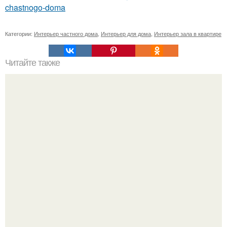
chastnogo-doma
Категории:
Интерьер частного дома
,
Интерьер для дома
,
Интерьер зала в квартире
Читайте также
Как украсить кофейный столик: рекомендации
декораторов.