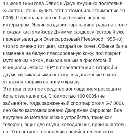
12 июня 1956 года Элвис и Джун джуэнико полетели в
Хьюстон, чтобы купить этот автомобиль стоимостью 10
000$. Первоначально он был белый с черным
интерьером. Элвис раздавил горсть винограда на столе
и сказал кастомайзеру Джимми сандерсу (который уже
переделывал для Элвиса розовый Fleetwood 1955-го)
что это именно тот цвет, который он хочет. Обивка была
изменена на белую плессированую кожу; пол покрыт
мутоновым мехом, выкрашенным в фиолетовый.
Инициалы Элвиса "EP" в переплетении с гитарой и
двумя музыкальными нотами, выдавленные в коже,
украсили коврики на полу и крышу.
Это транспортное средство воплощением роскоши и
богатства является. Стоимостью 100 000$ (не
забывайте, тогда заряженный спорткар стоил 5-7 000),
оно было кастомизировано Джорджем баррисом. Все
внутренние металлические устройства, такие как
телефон, ящик для обуви, холодильник, проигрыватель
на 10 пластинок, поворачивающийся телевизор и