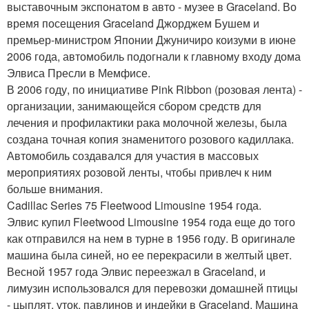
выставочным экспонатом в авто - музее в Graceland. Во
время посещения Graceland Джорджем Бушем и
премьер-министром Японии Джуничиро коизуми в июне
2006 года, автомобиль подогнали к главному входу дома
Элвиса Пресли в Мемфисе.
В 2006 году, по инициативе Pink Ribbon (розовая лента) -
организации, занимающейся сбором средств для
лечения и профилактики рака молочной железы, была
создана точная копия знаменитого розового кадиллака.
Автомобиль создавался для участия в массовых
мероприятиях розовой ленты, чтобы привлеч к ним
больше внимания.
Cadillac Series 75 Fleetwood Limousine 1954 года.
Элвис купил Fleetwood Limousine 1954 года еще до того
как отправился на нем в турне в 1956 году. В оригинале
машина была синей, но ее перекрасили в желтый цвет.
Весной 1957 года Элвис переезжал в Graceland, и
лимузин использовался для перевозки домашней птицы
- цыплят, уток, павлинов и индейки в Graceland. Машина