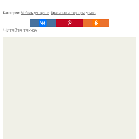
Категории:
Мебель для кухни
,
Красивые интерьеры домов
Читайте также
Советские мебельные стенки названия. Вещи века:
советские стенки 80-х.