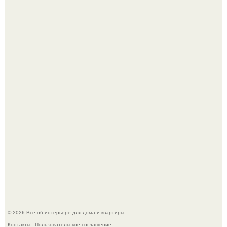
Кёнигсберг. Интерьер дома студенческого братства
"Германия".
Это жилой комплекс в Париже, в пригороде нуази - ле -
гран.
© 2026 Всё об интерьере для дома и квартиры
Контакты
Пользовательское соглашение