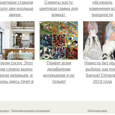
вартирах ставили
Секреты васту:
обсуждать
разу две входные
цветовая гамма для
изменения в
двери.
комнат.
внешности
актрисы.
реди сосен. Этот
Привет всем
Невеста без пр
ом словно вырос
дизайнерам
выбора: как по
реди деревьев, и
интерьеров и не
Samuel Cirnan
изнь здесь течет в
только!
2012 года
обственном ритме
превратил под
- спокойно, без
в манифест про
пешки и лишнего
принуждения
шума.
онтакты
Пользовательское соглашение
Обратная связь