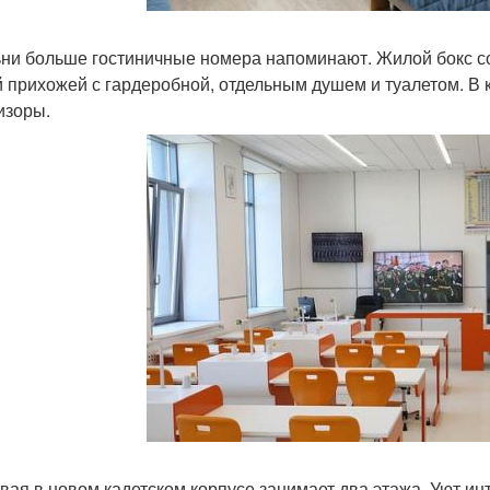
ни больше гостиничные номера напоминают. Жилой бокс сост
 прихожей с гардеробной, отдельным душем и туалетом. В 
изоры.
вая в новом кадетском корпусе занимает два этажа. Уют и