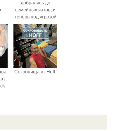
добрались до
о
семейных чатов, и
теперь под угрозой
мамины нервы.
ава
Сокровища из Hoff.
каз
sck
иум
тив
.