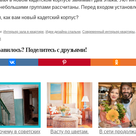
небольшими группами рассчитаны. Перед входом установ
, как вам новый кадетский корпус?
и:
Интерьер зала в квартире
,
Идеи дизайна спальни
,
Современный интерьер квартиры
й
авилось? Поделитесь с друзьями!
очему в советских
Васту по цветам.
В сети продолж