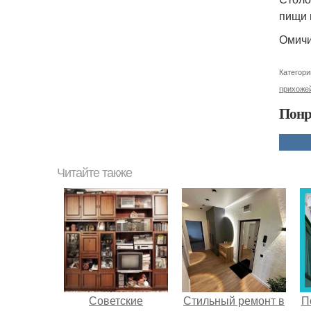
пищи 
Омичи
Категори
прихоже
Понр
Читайте также
Советские
Стильный ремонт в
П