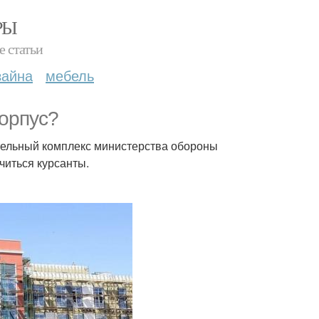
РЫ
е статьи
зайна
мебель
корпус?
ительный комплекс министерства обороны
читься курсанты.