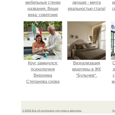
мебельные стенки
двушке - мечта
к
названия. Вещи
реальностью стала!
с
века: советские
стенки 80-х.
Круг замкнулся:
Визуализация
С
психологиня
квартиры в ЖК
д
Вероника
"Булычев".
с
Степанова снова
ж
вышла замуж за
с
собственного
бывшего мужа.
с
© 2026 Всё об интерьере для дома и квартиры
К