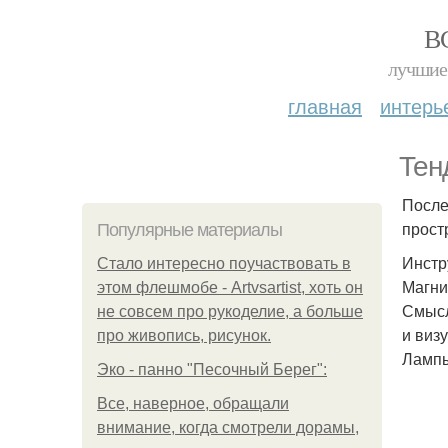
В
лучшие 
главная
интерь
Тен
После
прост
Популярные материалы
Инстр
Стало интересно поучаствовать в
Магни
этом флешмобе - Artvsartist, хоть он
Смысл
не совсем про рукоделие, а больше
и виз
про живопись, рисунок.
Лампы
Эко - панно "Песочный Берег":
Все, наверное, обращали
внимание, когда смотрели дорамы,