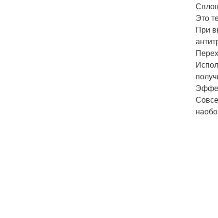
Сплош
Это т
При в
антит
Перех
Испол
получ
Эффек
Совсе
наобо