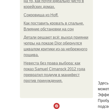
на то, как почти идеально чисто в
корейских домах.
Сокровища из Hoff.
Как поставить кровать в спальне.
Влияние обстановки на сон
Детали решают всё: выход приянки
чопры на показе Dior обернулся
шквалом критики из-за небрежного
пошива.
Невеста без права выбора: как
показ Samuel Cirnansck 2012 года
превратил подиум в манифест
против принуждения.
Здесь
может
Эффек
Пробу
подсв