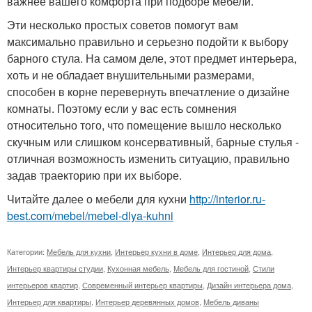
важнее вашего комфорта при подборе мебели.
Эти несколько простых советов помогут вам
максимально правильно и серьезно подойти к выбору
барного стула. На самом деле, этот предмет интерьера,
хоть и не обладает внушительными размерами,
способен в корне перевернуть впечатление о дизайне
комнаты. Поэтому если у вас есть сомнения
относительно того, что помещение вышло несколько
скучным или слишком консервативный, барные стулья -
отличная возможность изменить ситуацию, правильно
задав траекторию при их выборе.
Читайте далее о мебели для кухни
http://interior.ru-
best.com/mebel/mebel-dlya-kuhni
Категории:
Мебель для кухни
,
Интерьер кухни в доме
,
Интерьер для дома
,
Интерьер квартиры студии
,
Кухонная мебель
,
Мебель для гостиной
,
Стили
интерьеров квартир
,
Современный интерьер квартиры
,
Дизайн интерьера дома
,
Интерьер для квартиры
,
Интерьер деревянных домов
,
Мебель диваны