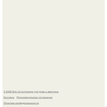
5 ошибок в планировке, из-за которых вы теряете метры.
Детали решают всё: выход приянки чопры на показе Dior
обернулся шквалом критики из-за небрежного пошива.
© 2026 Всё об интерьере для дома и квартиры
Контакты
Пользовательское соглашение
Политика конфидециальности