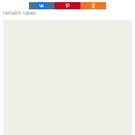
Читайте также
Идея для гербария.
Я не дизайнер интерьеров и никогда им не была.