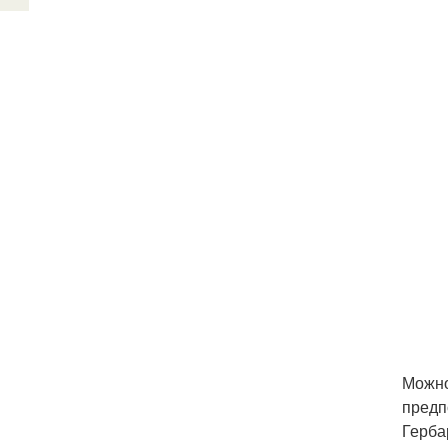
Можно
предп
Герба