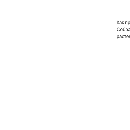
Как п
Собра
расте