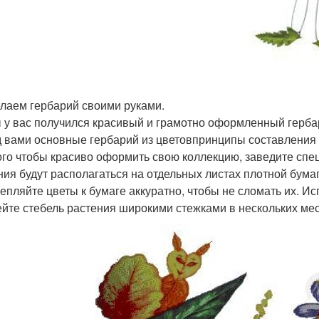
лаем гербарий своими руками.
 у вас получился красивый и грамотно оформленный гербари
 вами основные гербарий из цветовпринципы составления 
ого чтобы красиво оформить свою коллекцию, заведите спец
ния будут располагаться на отдельных листах плотной бумаг
епляйте цветы к бумаге аккуратно, чтобы не сломать их. И
йте стебель растения широкими стежками в нескольких мес