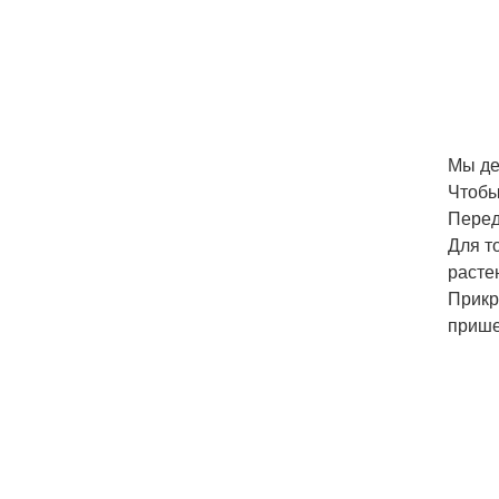
Мы де
Чтобы
Перед
Для т
расте
Прикр
прише