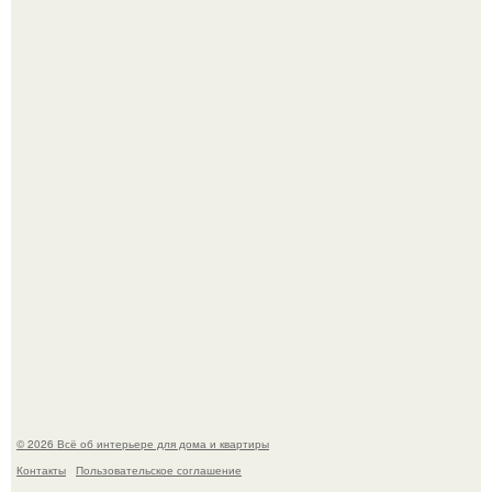
Детали решают всё: выход приянки чопры на показе Dior
обернулся шквалом критики из-за небрежного пошива.
Эко - панно "Песочный Берег":
© 2026 Всё об интерьере для дома и квартиры
Контакты
Пользовательское соглашение