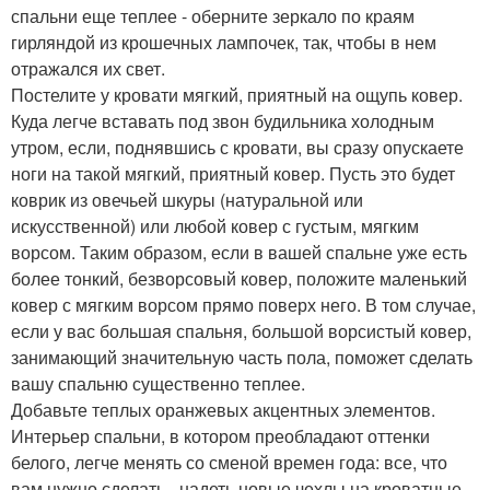
спальни еще теплее - оберните зеркало по краям
гирляндой из крошечных лампочек, так, чтобы в нем
отражался их свет.
Постелите у кровати мягкий, приятный на ощупь ковер.
Куда легче вставать под звон будильника холодным
утром, если, поднявшись с кровати, вы сразу опускаете
ноги на такой мягкий, приятный ковер. Пусть это будет
коврик из овечьей шкуры (натуральной или
искусственной) или любой ковер с густым, мягким
ворсом. Таким образом, если в вашей спальне уже есть
более тонкий, безворсовый ковер, положите маленький
ковер с мягким ворсом прямо поверх него. В том случае,
если у вас большая спальня, большой ворсистый ковер,
занимающий значительную часть пола, поможет сделать
вашу спальню существенно теплее.
Добавьте теплых оранжевых акцентных элементов.
Интерьер спальни, в котором преобладают оттенки
белого, легче менять со сменой времен года: все, что
вам нужно сделать - надеть новые чехлы на кроватные