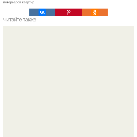
интерьеров квартир
Читайте также
Как выбрать планировку дома. Секреты и правила
планировки дома.