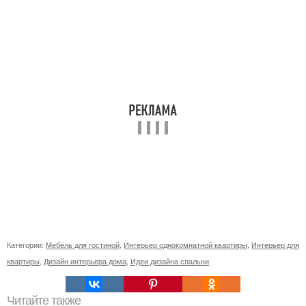
Категории:
Мебель для гостиной
,
Интерьер однокомнатной квартиры
,
Интерьер для
квартиры
,
Дизайн интерьера дома
,
Идеи дизайна спальни
Читайте также