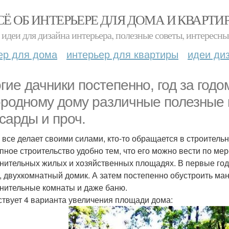
СЁ ОБ ИНТЕРЬЕРЕ ДЛЯ ДОМА И КВАРТИ
идеи для дизайна интерьера, полезные советы, интересны
ер для дома
интерьер для квартиры
идеи ди
гие дачники постепенно, год за годо
ородному дому различные полезные
сарды и проч.
о все делает своими силами, кто-то обращается в строитель
пное строительство удобно тем, что его можно вести по ме
нительных жилых и хозяйственных площадях. В первые го
-, двухкомнатный домик. А затем постепенно обустроить ма
нительные комнаты и даже баню.
твует 4 варианта увеличения площади дома: