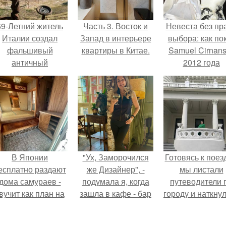
69-Летний житель
Часть 3. Восток и
Невеста без пр
Италии создал
Запад в интерьере
выбора: как по
фальшивый
квартиры в Китае.
Samuel Cirnan
античный
2012 года
амфитеатр и
превратил под
долгое время
в манифест про
успешно выдавал
принуждения
его за настоящее
историческое
наследие.
В Японии
"Ух, Заморочился
Готовясь к поез
есплатно раздают
же Дизайнер", -
мы листали
дома самураев -
подумала я, когда
путеводители 
вучит как план на
зашла в кафе - бар
городу и наткну
новую жизнь.
"слезы березы".
на фотограф
белого дворца