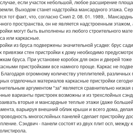
 случае, если участок небольшой, любое расширение площа
 земли. Выходом станет надстройка мансардного этажа. С
тся тот факт, что, согласно Снип 2. 08. 01. 1989, . Мансар
чного пространства, он не является надстроенным этажом, а
ройки могут быть выполнены из любого строительного мате
уса или каркасные.
ройки из бруса подвержены значительной усадке: брус сади
х привязки стен пристройки к дому необходимо предусмотр
жкам бруса. При установке коробок для окон и дверей тож
касными пристройками все намного проще. Каркас не подвер
. Благодаря огромному количеству утеплителей, различных
ных отделочных материалов каркасные пристройки сегодн
нительным аргументом "за" является сравнительно низкая ц
чные варианты пристроек возможны и из трехслойных сэндв
раивать вторые и мансардные теплые этажи (даже большей
мента, варьируя внешний облик крыши и всего дома, делая
проводность многослойных панелей сделает пристройку дос
опление. Сэндвич - панели состоят из двух плит осп, между
олистирола.