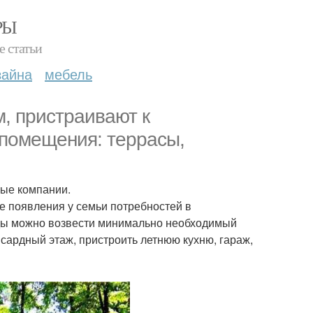
РЫ
е статьи
зайна
мебель
м, пристраивают к
 помещения: террасы,
ные компании.
ре появления у семьи потребностей в
ды можно возвести минимально необходимый
нсардный этаж, пристроить летнюю кухню, гараж,