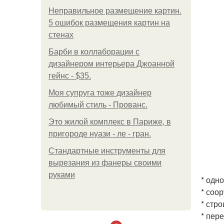
Неправильное размещение картин.
5 ошибок размещения картин на
стенах
Барби в коллаборации с
дизайнером интерьера Джоанной
гейнс - $35.
Моя супруга тоже дизайнер
любимый стиль - Прованс.
Это жилой комплекс в Париже, в
пригороде нуази - ле - гран.
Стандартные инструменты для
вырезания из фанеры своими
руками
* одн
* соо
* стр
* пер