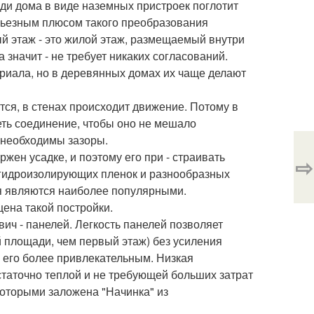
ди дома в виде наземных пристроек поглотит
ерьезным плюсом такого преобразования
дный этаж - это жилой этаж, размещаемый внутри
 значит - не требует никаких согласований.
риала, но в деревянных домах их чаще делают
тся, в стенах происходит движение. Потому в
еть соединение, чтобы оно не мешало
е необходимы зазоры.
жен усадке, и поэтому его при - страивать
⇨
 гидроизолирующих пленок и разнообразных
я являются наиболее популярными.
ена такой постройки.
ич - панелей. Легкость панелей позволяет
 площади, чем первый этаж) без усиления
 его более привлекательным. Низкая
таточно теплой и не требующей больших затрат
 которыми заложена "Начинка" из