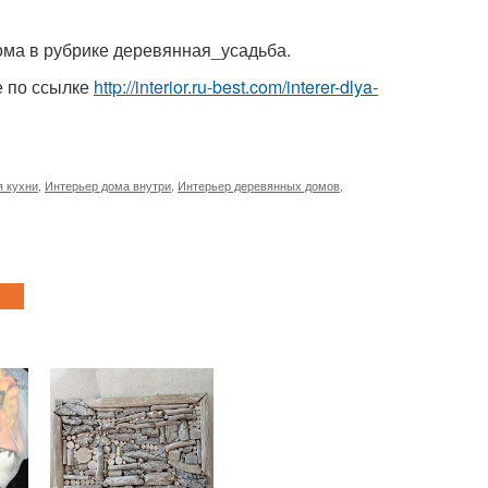
ома в рубрике деревянная_усадьба.
е по ссылке
http://interior.ru-best.com/interer-dlya-
я кухни
,
Интерьер дома внутри
,
Интерьер деревянных домов
,