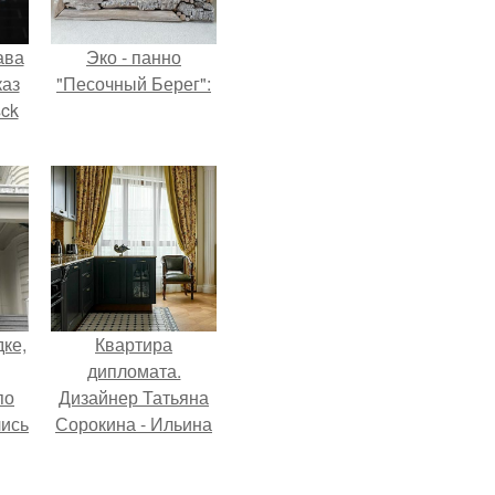
ава
Эко - панно
каз
"Песочный Берег":
sck
иум
тив
.
дке,
Квартира
дипломата.
по
Дизайнер Татьяна
лись
Сорокина - Ильина
ию
создала
.
классический