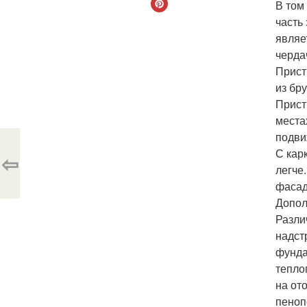
В том
часть
являе
черда
Прист
из бр
Прист
места
подви
С кар
⇦
легче
фасад
Допол
Разли
надст
фунда
тепло
на от
пеноп