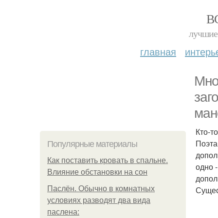
В
лучшие 
главная
интерь
Мно
заг
ман
Кто-т
Поэта
Популярные материалы
допол
Как поставить кровать в спальне.
одно 
Влияние обстановки на сон
допол
Паслён. Обычно в комнатных
Сущес
условиях разводят два вида
паслена: