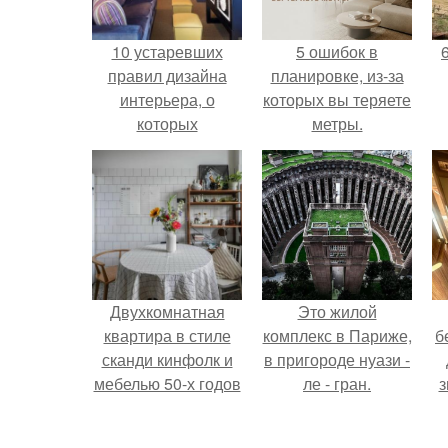
10 устаревших
5 ошибок в
правил дизайна
планировке, из-за
интерьера, о
которых вы теряете
которых
метры.
необходимо забыть
уже сегодня.
Двухкомнатная
Это жилой
квартира в стиле
комплекс в Париже,
б
сканди кинфолк и
в пригороде нуази -
мебелью 50-х годов
ле - гран.
з
в высотке на
котельнической.