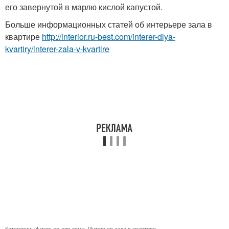
его завернутой в марлю кислой капустой.
Больше информационных статей об интерьере зала в
квартире
http://interior.ru-best.com/interer-dlya-
kvartiry/interer-zala-v-kvartire
Категории:
Интерьер для дома
,
Интерьер зала в квартире