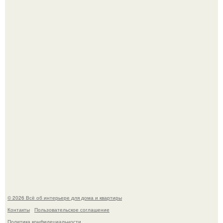
Сокровища из Hoff.
Эко - панно "Песочный Берег":
© 2026 Всё об интерьере для дома и квартиры
Контакты
Пользовательское соглашение
Политика конфидециальности