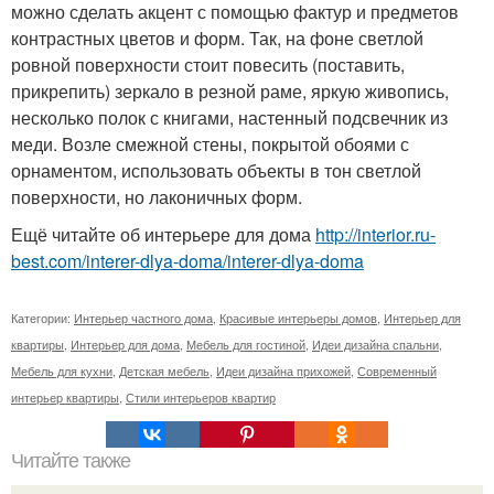
можно сделать акцент с помощью фактур и предметов
контрастных цветов и форм. Так, на фоне светлой
ровной поверхности стоит повесить (поставить,
прикрепить) зеркало в резной раме, яркую живопись,
несколько полок с книгами, настенный подсвечник из
меди. Возле смежной стены, покрытой обоями с
орнаментом, использовать объекты в тон светлой
поверхности, но лаконичных форм.
Ещё читайте об интерьере для дома
http://interior.ru-
best.com/interer-dlya-doma/interer-dlya-doma
Категории:
Интерьер частного дома
,
Красивые интерьеры домов
,
Интерьер для
квартиры
,
Интерьер для дома
,
Мебель для гостиной
,
Идеи дизайна спальни
,
Мебель для кухни
,
Детская мебель
,
Идеи дизайна прихожей
,
Современный
интерьер квартиры
,
Стили интерьеров квартир
Читайте также