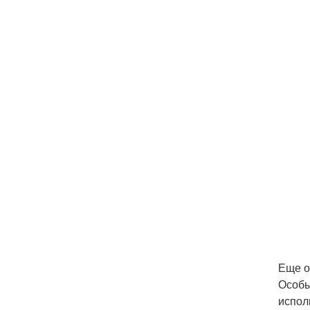
Еще о
Особы
испол