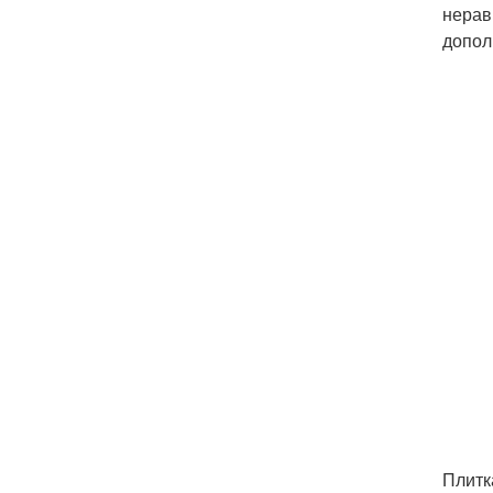
нерав
допол
Плитк