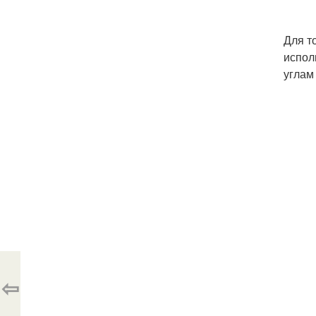
Для т
испол
углам
⇦