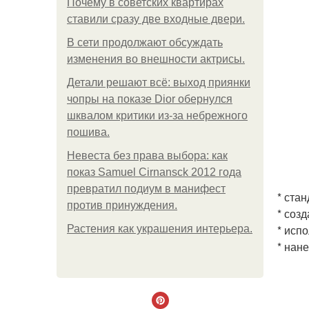
Почему в советских квартирах
ставили сразу две входные двери.
В сети продолжают обсуждать
изменения во внешности актрисы.
Детали решают всё: выход приянки
чопры на показе Dior обернулся
шквалом критики из-за небрежного
пошива.
Невеста без права выбора: как
показ Samuel Cirnansck 2012 года
превратил подиум в манифест
* ста
против принуждения.
* соз
* исп
Растения как украшения интерьера.
* нан