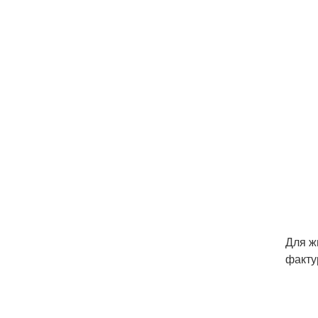
Для ж
факту