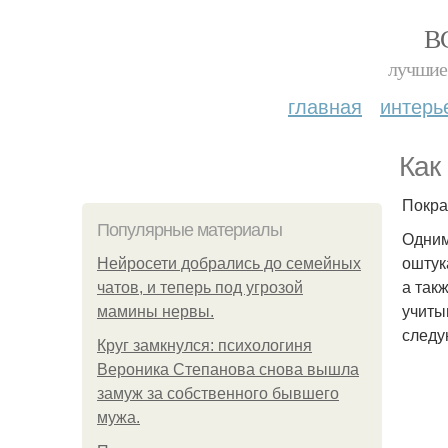
В
лучшие 
главная
интерь
Как
Покра
Популярные материалы
Одним
оштук
Нейросети добрались до семейных
а так
чатов, и теперь под угрозой
учиты
мамины нервы.
следу
Круг замкнулся: психологиня
Вероника Степанова снова вышла
замуж за собственного бывшего
мужа.