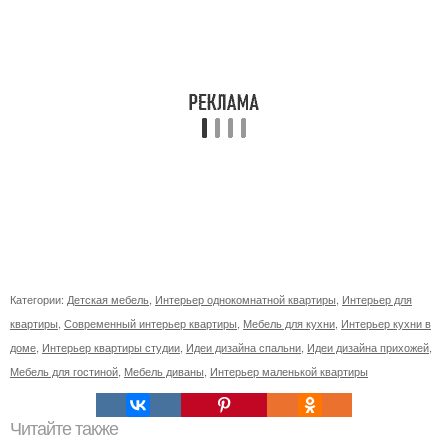
Категории:
Детская мебель
,
Интерьер однокомнатной квартиры
,
Интерьер для
квартиры
,
Современный интерьер квартиры
,
Мебель для кухни
,
Интерьер кухни в
доме
,
Интерьер квартиры студии
,
Идеи дизайна спальни
,
Идеи дизайна прихожей
,
Мебель для гостиной
,
Мебель диваны
,
Интерьер маленькой квартиры
Читайте также