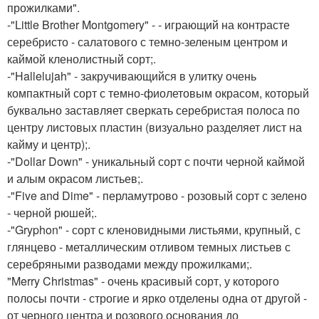
прожилками".
-"Little Brother Montgomery" - - играющий на контрасте
серебристо - салатового с темно-зеленым центром и
каймой кленолистный сорт;.
-"Hallelujah" - закручивающийся в улитку очень
компактный сорт с темно-фиолетовым окрасом, который
буквально заставляет сверкать серебристая полоса по
центру листовых пластин (визуально разделяет лист на
кайму и центр);.
-"Dollar Down" - уникальный сорт с почти черной каймой
и алым окрасом листьев;.
-"Five and Dime" - перламутрово - розовый сорт с зелено
- черной рюшей;.
-"Gryphon" - сорт с кленовидными листьями, крупный, с
глянцево - металлическим отливом темных листьев с
серебряными разводами между прожилками;.
"Merry Christmas" - очень красивый сорт, у которого
полосы почти - строгие и ярко отделены одна от другой -
от черного центра и розового основания до