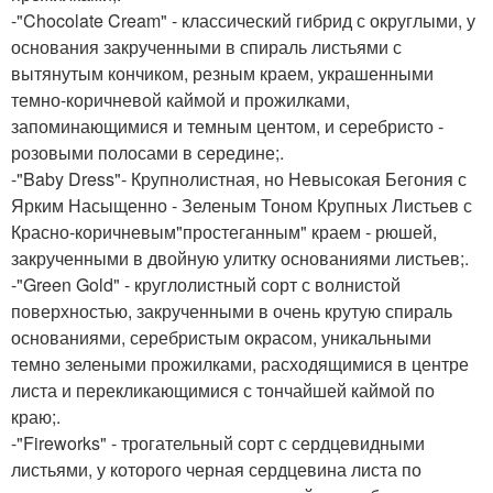
-"Chocolate Cream" - классический гибрид с округлыми, у
основания закрученными в спираль листьями с
вытянутым кончиком, резным краем, украшенными
темно-коричневой каймой и прожилками,
запоминающимися и темным центом, и серебристо -
розовыми полосами в середине;.
-"Baby Dress"- Крупнолистная, но Невысокая Бегония с
Ярким Насыщенно - Зеленым Тоном Крупных Листьев с
Красно-коричневым"простеганным" краем - рюшей,
закрученными в двойную улитку основаниями листьев;.
-"Green Gold" - круглолистный сорт с волнистой
поверхностью, закрученными в очень крутую спираль
основаниями, серебристым окрасом, уникальными
темно зелеными прожилками, расходящимися в центре
листа и перекликающимися с тончайшей каймой по
краю;.
-"Fireworks" - трогательный сорт с сердцевидными
листьями, у которого черная сердцевина листа по