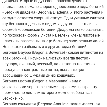
диадема. Вторые ведут свое происхождение от
вызвавшего немало споров одноименного вида бегоний
- бегония диадема (Begonia Diadema. У этого растения и
сегодня остается спорный статус. Одни ученные считают
эту бегонию отдельным видом, а другие - всего лишь
формой королевской бегонии. Диадемы легко различить
по похожести формы листа на зелень клена: листовые
пластины разрезаны на 7 (и больше) заостренных долей.
Но не стоит забывать и о других видах бегоний.
Бегония Бауэра (Begonia Bowerae) - самая пятнистая из
всех бегоний. Рисунок на листьях всегда пестро -
неупорядоченный, веселый, на листовых пластинах
проступают контрастные пятна, вызывающие
ассоциации со шкурами диких кошачьих.
Бегония мэсона (Begonia Masoniana) - вид с
уникальными черно - зелеными окрасами, на красоту
прожилок по листьям которого можно любоваться
бесконечно.
Бегония кольчатая (Begonia Annulata, также известная