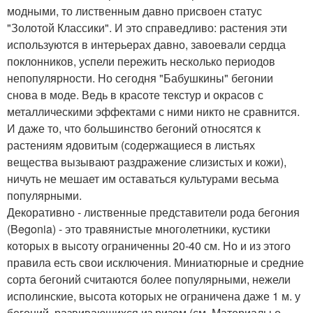
модными, то лиственным давно присвоен статус
"Золотой Классики". И это справедливо: растения эти
используются в интерьерах давно, завоевали сердца
поклонников, успели пережить несколько периодов
непопулярности. Но сегодня "Бабушкины" бегонии
снова в моде. Ведь в красоте текстур и окрасов с
металлическими эффектами с ними никто не сравнится.
И даже то, что большинство бегоний относятся к
растениям ядовитым (содержащиеся в листьях
вещества вызывают раздражение слизистых и кожи),
ничуть не мешает им оставаться культурами весьма
популярными.
Декоративно - лиственные представители рода бегония
(Begonia) - это травянистые многолетники, кустики
которых в высоту ограниченны 20-40 см. Но и из этого
правила есть свои исключения. Миниатюрные и средние
сорта бегоний считаются более популярными, нежели
исполинские, высота которых не ограничена даже 1 м. у
бегоний, развивающихся из ризом (см. Материалы о