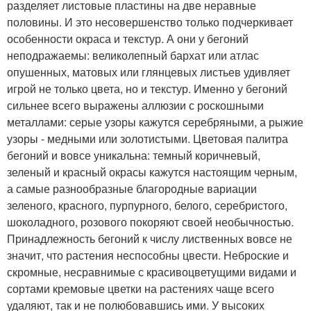
разделяет листовые пластины на две неравные
половины. И это несовершенство только подчеркивает
особенности окраса и текстур. А они у бегоний
неподражаемы: великолепный бархат или атлас
опушенных, матовых или глянцевых листьев удивляет
игрой не только цвета, но и текстур. Именно у бегоний
сильнее всего выражены аллюзии с роскошными
металлами: серые узоры кажутся серебряными, а рыжие
узоры - медными или золотистыми. Цветовая палитра
бегоний и вовсе уникальна: темный коричневый,
зеленый и красный окрасы кажутся настоящим черным,
а самые разнообразные благородные вариации
зеленого, красного, пурпурного, белого, серебристого,
шоколадного, розового покоряют своей необычностью.
Принадлежность бегоний к числу лиственных вовсе не
значит, что растения неспособны цвести. Неброские и
скромные, несравнимые с красивоцветущими видами и
сортами кремовые цветки на растениях чаще всего
удаляют, так и не полюбовавшись ими. У высоких