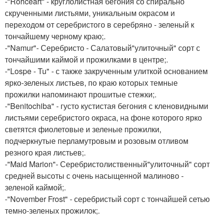
-"Rohceart" - круглолистная бегония со спирально
скрученными листьями, уникальным окрасом и
переходом от серебристого в серебряно - зеленый к
тончайшему черному краю;.
-"Namur"- Серебристо - Салатовый"улиточный" сорт с
тончайшими каймой и прожилками в центре;.
-"Lospe - Tu" - с также закрученным улиткой основанием
ярко-зеленых листьев, по краю которых темные
прожилки напоминают прошитые стежки;.
-"Benitochiba" - густо кустистая бегония с кленовидными
листьями серебристого окраса, на фоне которого ярко
светятся фиолетовые и зеленые прожилки,
подчеркнутые перламутровым и розовым отливом
резного края листьев;.
-"Maid Marion"- Серебристолиственный"улиточный" сорт
средней высоты с очень насыщенной малиново -
зеленой каймой;.
-"November Frost" - серебристый сорт с тончайшей сетью
темно-зеленых прожилок;.