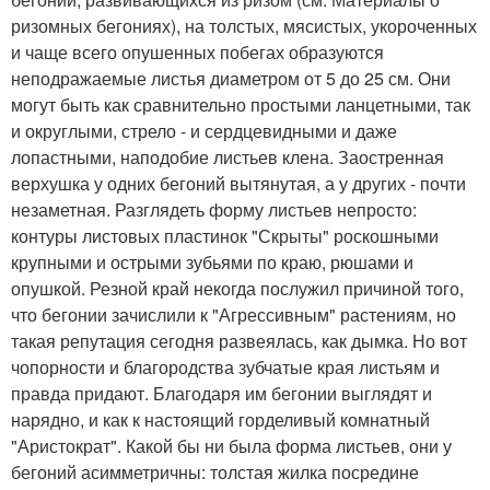
ризомных бегониях), на толстых, мясистых, укороченных
и чаще всего опушенных побегах образуются
неподражаемые листья диаметром от 5 до 25 см. Они
могут быть как сравнительно простыми ланцетными, так
и округлыми, стрело - и сердцевидными и даже
лопастными, наподобие листьев клена. Заостренная
верхушка у одних бегоний вытянутая, а у других - почти
незаметная. Разглядеть форму листьев непросто:
контуры листовых пластинок "Скрыты" роскошными
крупными и острыми зубьями по краю, рюшами и
опушкой. Резной край некогда послужил причиной того,
что бегонии зачислили к "Агрессивным" растениям, но
такая репутация сегодня развеялась, как дымка. Но вот
чопорности и благородства зубчатые края листьям и
правда придают. Благодаря им бегонии выглядят и
нарядно, и как к настоящий горделивый комнатный
"Аристократ". Какой бы ни была форма листьев, они у
бегоний асимметричны: толстая жилка посредине