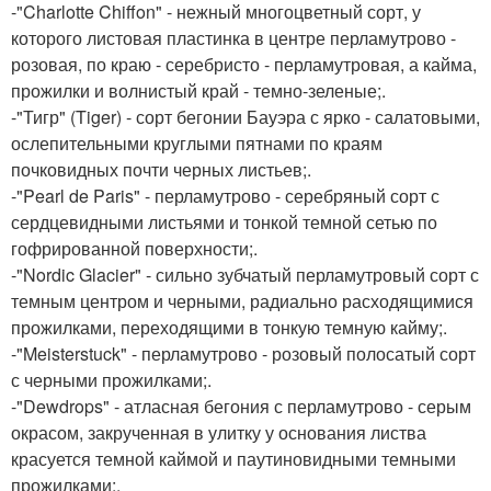
-"Charlotte Chiffon" - нежный многоцветный сорт, у
которого листовая пластинка в центре перламутрово -
розовая, по краю - серебристо - перламутровая, а кайма,
прожилки и волнистый край - темно-зеленые;.
-"Тигр" (Tiger) - сорт бегонии Бауэра с ярко - салатовыми,
ослепительными круглыми пятнами по краям
почковидных почти черных листьев;.
-"Pearl de Paris" - перламутрово - серебряный сорт с
сердцевидными листьями и тонкой темной сетью по
гофрированной поверхности;.
-"Nordic Glacier" - сильно зубчатый перламутровый сорт с
темным центром и черными, радиально расходящимися
прожилками, переходящими в тонкую темную кайму;.
-"Meisterstuck" - перламутрово - розовый полосатый сорт
с черными прожилками;.
-"Dewdrops" - атласная бегония с перламутрово - серым
окрасом, закрученная в улитку у основания листва
красуется темной каймой и паутиновидными темными
прожилками;.