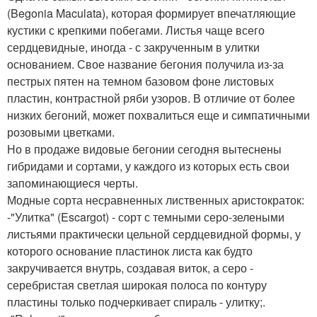
(Begonia Maculata), которая формирует впечатляющие
кустики с крепкими побегами. Листья чаще всего
сердцевидные, иногда - с закрученным в улитки
основанием. Свое название бегония получила из-за
пестрых пятен на темном базовом фоне листовых
пластин, контрастной ряби узоров. В отличие от более
низких бегоний, может похвалиться еще и симпатичными
розовыми цветками.
Но в продаже видовые бегонии сегодня вытеснены
гибридами и сортами, у каждого из которых есть свои
запоминающиеся черты.
Модные сорта несравненных лиственных аристократок:
-"Улитка" (Escargot) - сорт с темными серо-зелеными
листьями практически цельной сердцевидной формы, у
которого основание пластинок листа как будто
закручивается внутрь, создавая виток, а серо -
серебристая светлая широкая полоса по контуру
пластины только подчеркивает спираль - улитку;.