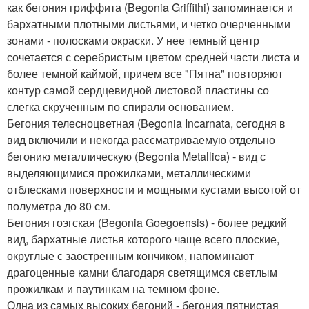
как бегония гриффита (Begonia Griffithi) запоминается и
бархатными плотными листьями, и четко очерченными
зонами - полосками окраски. У нее темный центр
сочетается с серебристым цветом средней части листа и
более темной каймой, причем все "Пятна" повторяют
контур самой сердцевидной листовой пластины со
слегка скрученным по спирали основанием.
Бегония телесноцветная (Begonia Incarnata, сегодня в
вид включили и некогда рассматриваемую отдельно
бегонию металлическую (Begonia Metallica) - вид с
выделяющимися прожилками, металлическими
отблесками поверхности и мощными кустами высотой от
полуметра до 80 см.
Бегония гоэгская (Begonia Goegoensis) - более редкий
вид, бархатные листья которого чаще всего плоские,
округлые с заостренным кончиком, напоминают
драгоценные камни благодаря светящимся светлым
прожилкам и паутинкам на темном фоне.
Одна из самых высоких бегоний - бегония пятнистая