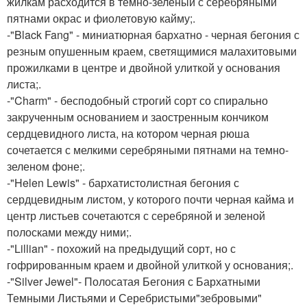
жилкам расходится в темно-зеленый с серебряными
пятнами окрас и фиолетовую кайму;.
-"Black Fang" - миниатюрная бархатно - черная бегония с
резным опушенным краем, светящимися малахитовыми
прожилками в центре и двойной улиткой у основания
листа;.
-"Charm" - бесподобный строгий сорт со спирально
закрученным основанием и заостренным кончиком
сердцевидного листа, на котором черная рюша
сочетается с мелкими серебряными пятнами на темно-
зеленом фоне;.
-"Helen Lewis" - бархатистолистная бегония с
сердцевидным листом, у которого почти черная кайма и
центр листьев сочетаются с серебряной и зеленой
полосками между ними;.
-"Lillian" - похожий на предыдущий сорт, но с
гофрированным краем и двойной улиткой у основания;.
-"Silver Jewel"- Полосатая Бегония с Бархатными
Темными Листьями и Серебристыми"зебровыми"