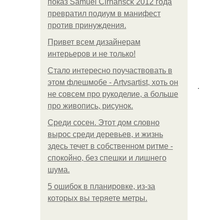
показ Samuel Cirnansck 2012 года
превратил подиум в манифест
против принуждения.
Привет всем дизайнерам
интерьеров и не только!
Стало интересно поучаствовать в
этом флешмобе - Artvsartist, хоть он
.
не совсем про рукоделие, а больше
про живопись, рисунок.
Среди сосен. Этот дом словно
вырос среди деревьев, и жизнь
здесь течет в собственном ритме -
спокойно, без спешки и лишнего
шума.
5 ошибок в планировке, из-за
которых вы теряете метры.