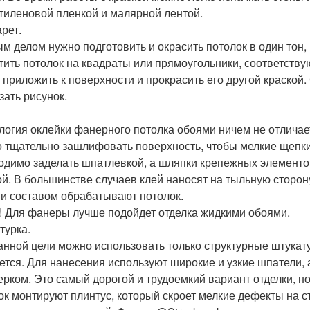
тиленовой пленкой и малярной лентой.
рет.
м делом нужно подготовить и окрасить потолок в один тон,
тить потолок на квадраты или прямоугольники, соответст
 приложить к поверхности и прокрасить его другой краской.
зать рисунок.
логия оклейки фанерного потолка обоями ничем не отличает
 тщательно зашлифовать поверхность, чтобы мелкие щепки
одимо заделать шпатлевкой, а шляпки крепежных элементов
ой. В большинстве случаев клей наносят на тыльную сторон
и составом обрабатывают потолок.
! Для фанеры лучше подойдет отделка жидкими обоями.
турка.
анной цели можно использовать только структурные штукат
ется. Для нанесения используют широкие и узкие шпатели,
ерком. Это самый дорогой и трудоемкий вариант отделки, но
ок монтируют плинтус, который скроет мелкие дефекты на с