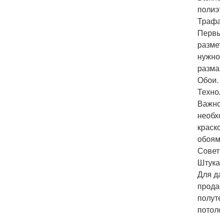
полиэ
Трафа
Первы
разме
нужно
разма
Обои.
Техно
Важно
необх
краск
обоям
Совет
Штука
Для д
прода
полут
потол