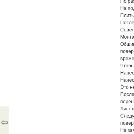
По ра
На по
Плиты
После
Совет
Монта
Обшив
повер
време
Чтобы
Нанест
Нанес
Это н
После
перен
Лист 
Следу
⇦
повер
На за