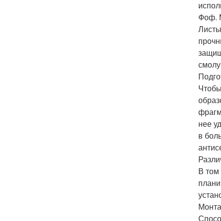
испол
Фоф. 
Листы
прочн
защищ
смолу
Подго
Чтобы
образ
фрагм
нее у
в бол
антис
Разли
В том
плани
устан
Монта
Спосо