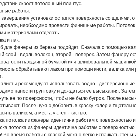
едствии скроет потолочный плинтус.
ные работы.
 завершения установки остается поверхность со щелями, о
ировать, необходимо провести финишные работы. Потолок
ми материалами отделать.
ка и лак.
б для фанеры из березы подойдет. Сначала с помощью вали
й слой - вдоль волокон, второй - поперек. Затем фанеру о
оватости наждачной бумагой или шлифовальной машинкой
хность обрабатывают лаком при помощи кисти, валика или
а.
алисты рекомендуют использовать водно - дисперсионные
одимо нанести грунтовку и дождаться ее высыхания. Затем
нуть ее по поверхности, чтобы не было бугров. После выс
атывают. После нужно добавить в краску колер и тщатель
сить валиком, а места у стен - кистью.
ка потолка из фанеры идентична работам с поверхностью и
ска потолка из фанеры идентична работам с поверхностью 
! Во время работы с краской можно легко испачкать стены 