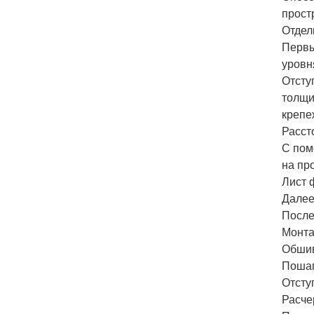
прост
Отдел
Первы
уровн
Отсту
толщи
крепе
Расст
С пом
на пр
Лист 
Далее
После
Монта
Обшив
Пошаг
Отсту
Расче