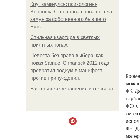
Круг замкнулся: психологиня
Вероника Степанова снова вышла
замуж за собственного бывшего
мужа.
Стильная квартира в светлых
приятных тонах.
Невеста без права выбора: как
показ Samuel Cirnansck 2012 года
превратил подиум в манифест
Кроме
против принуждения.
можно
Растения как украшения интерьера.
ФК. Д
карба
ФСФ. 
смоло
испол
ФБ. Д
матер