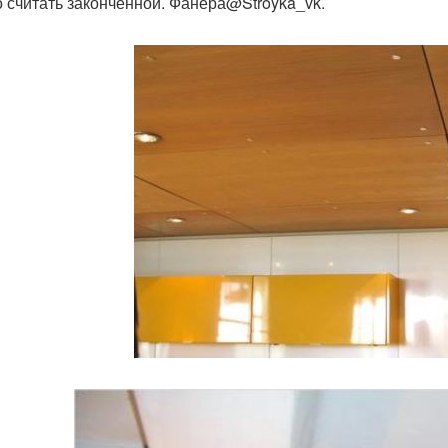
 считать законченной. Фанера@Stroyka_vk.