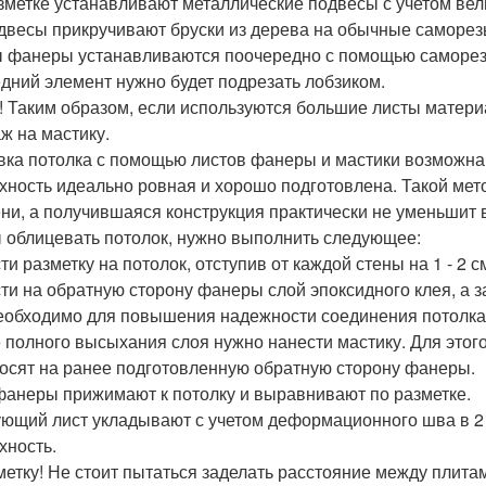
зметке устанавливают металлические подвесы с учетом вел
двесы прикручивают бруски из дерева на обычные саморез
 фанеры устанавливаются поочередно с помощью саморезо
дний элемент нужно будет подрезать лобзиком.
! Таким образом, если используются большие листы матери
ж на мастику.
ка потолка с помощью листов фанеры и мастики возможна ,
хность идеально ровная и хорошо подготовлена. Такой мето
ни, а получившаяся конструкция практически не уменьшит в
 облицевать потолок, нужно выполнить следующее:
и разметку на потолок, отступив от каждой стены на 1 - 2 с
ти на обратную сторону фанеры слой эпоксидного клея, а 
еобходимо для повышения надежности соединения потолка
 полного высыхания слоя нужно нанести мастику. Для это
осят на ранее подготовленную обратную сторону фанеры.
фанеры прижимают к потолку и выравнивают по разметке.
ющий лист укладывают с учетом деформационного шва в 2 -
хность.
метку! Не стоит пытаться заделать расстояние между плита