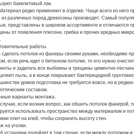
ьзуют бакелитовый лак.
Материал редко применяют в отделке. Чаще всего из него 
 из различных пород древесины производят. Самый популя
ые, представлены в широком ассортименте и отличаются п
ены от появления плесени, грибка и прочих вредных микр
.
товительные работы.
 сделать потолок из фанеры своими руками, необходимо пр
ом, если речь идет о бетонном потолке, то его нужно очисти
енты и заделать все выбоины и трещины цементно-песчаны
даляют пыль, а в конце покрывают бактерицидной грунтовко
ьшинстве домов подготовка не требуется вовсе, но в редки
ептическим составом.
чные варианты монтажа.
 случае, если возник вопрос, как обшить потолок фанерой, т
руется использовать пространство между материалом и пот
овки плит на клей, чтобы сохранить высоту стен.
ж на уголки.
б установки подойдет в том случае, если между потолком и