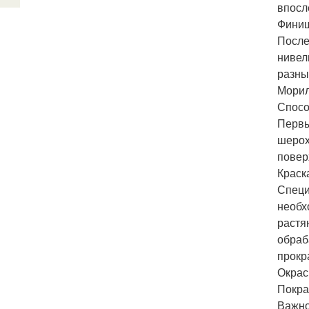
впосл
Финиш
После
нивел
разны
Морил
Спосо
Первы
шерох
повер
Краск
Специ
необх
растя
обраб
прокра
Окрас
Покра
Важно