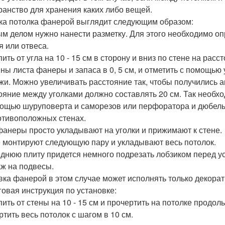
ранство для хранения каких либо вещей.
ка потолка фанерой выглядит следующим образом:
м делом нужно нанести разметку. Для этого необходимо оп
я или отвеса.
пить от угла на 10 - 15 см в сторону и вниз по стене на рас
ны листа фанеры и запаса в 0, 5 см, и отметить с помощью 
жи. Можно увеличивать расстояние так, чтобы получились 
ояние между уголками должно составлять 20 см. Так необх
ощью шуруповерта и саморезов или перфоратора и дюбель 
отивоположных стенах.
фанеры просто укладывают на уголки и прижимают к стене.
 монтируют следующую пару и укладывают весь потолок.
днюю плиту придется немного подрезать лобзиком перед ус
ж на подвесы.
ка фанерой в этом случае может исполнять только декорат
овая инструкция по установке:
пить от стены на 10 - 15 см и прочертить на потолке продол
ртить весь потолок с шагом в 10 см.