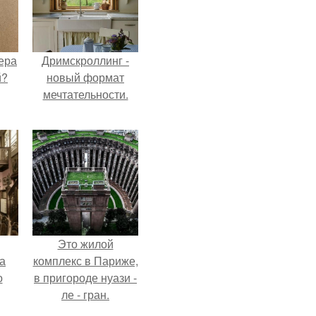
ера
Дримскроллинг -
й?
новый формат
мечтательности.
Это жилой
а
комплекс в Париже,
о
в пригороде нуази -
ле - гран.