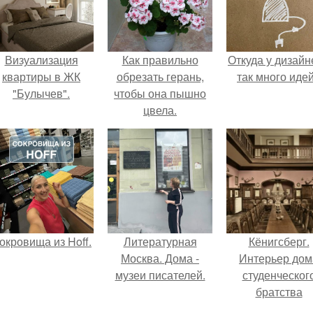
Визуализация
Как правильно
Откуда у дизайн
квартиры в ЖК
обрезать герань,
так много иде
"Булычев".
чтобы она пышно
цвела.
окровища из Hoff.
Литературная
Кёнигсберг.
Москва. Дома -
Интерьер дом
музеи писателей.
студенческог
братства
"Германия".