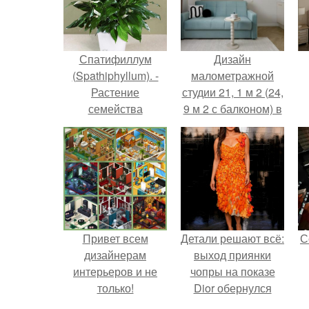
Спатифиллум
Дизайн
(Spathiphyllum). -
малометражной
Растение
студии 21, 1 м 2 (24,
семейства
9 м 2 с балконом) в
ароидных.
Краснодаре.
Привет всем
Детали решают всё:
С
дизайнерам
выход приянки
интерьеров и не
чопры на показе
только!
Dior обернулся
шквалом критики