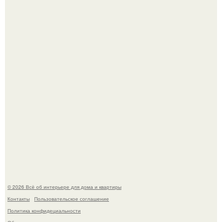
В Японии бесплатно раздают дома самураев - звучит как
план на новую жизнь.
Опишите интерьер кухни в 2-3 словах.
© 2026 Всё об интерьере для дома и квартиры
Контакты
Пользовательское соглашение
Политика конфидециальности