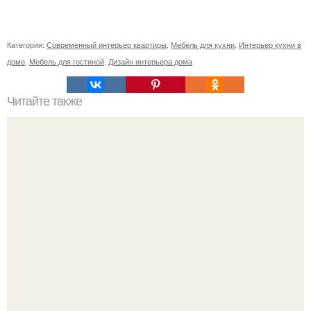
Категории:
Современный интерьер квартиры
,
Мебель для кухни
,
Интерьер кухни в
доме
,
Мебель для гостиной
,
Дизайн интерьера дома
Читайте также
Сколько сохнут обои на флизелиновой основе после
поклейки. Когда высохнет клей?