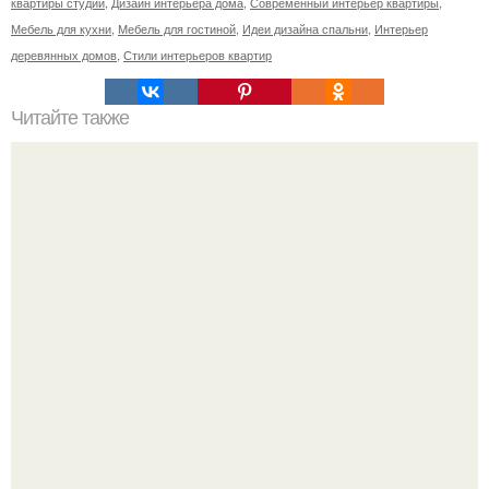
квартиры студии
,
Дизайн интерьера дома
,
Современный интерьер квартиры
,
Мебель для кухни
,
Мебель для гостиной
,
Идеи дизайна спальни
,
Интерьер
деревянных домов
,
Стили интерьеров квартир
Читайте также
Контрастный дизайн деревянного дома подойдет
любителям неброской, сдержанной, и в то же время
благородной красоты!