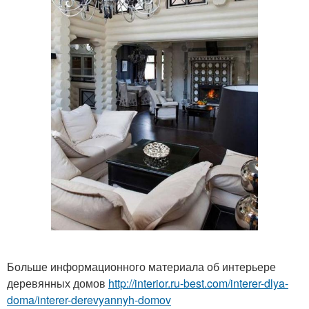
Больше информационного материала об интерьере
деревянных домов
http://interior.ru-best.com/interer-dlya-
doma/interer-derevyannyh-domov