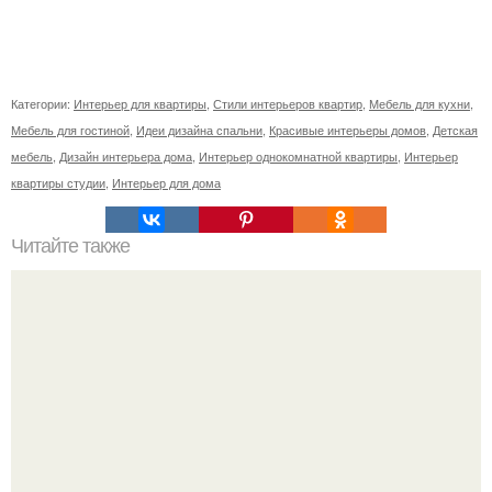
Категории:
Интерьер для квартиры
,
Стили интерьеров квартир
,
Мебель для кухни
,
Мебель для гостиной
,
Идеи дизайна спальни
,
Красивые интерьеры домов
,
Детская
мебель
,
Дизайн интерьера дома
,
Интерьер однокомнатной квартиры
,
Интерьер
квартиры студии
,
Интерьер для дома
Читайте также
Как сделать дверь гармошку.