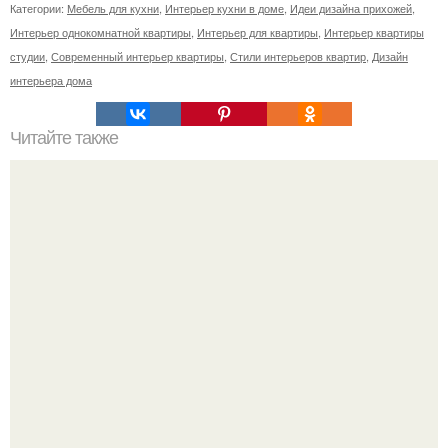
Категории:
Мебель для кухни
,
Интерьер кухни в доме
,
Идеи дизайна прихожей
,
Интерьер однокомнатной квартиры
,
Интерьер для квартиры
,
Интерьер квартиры
студии
,
Современный интерьер квартиры
,
Стили интерьеров квартир
,
Дизайн
интерьера дома
Читайте также
Бизнес-план: производство гипсовых 3D панелей.