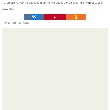
Категории:
Стили интерьеров квартир
,
Интерьер зала в квартире
,
Интерьер для
квартиры
Читайте также
Советские мебельные стенки названия. Вещи века:
советские стенки 80-х.