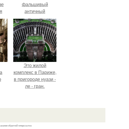
зе
фальшивый
я
античный
ки
амфитеатр и
го
долгое время
успешно выдавал
его за настоящее
историческое
наследие.
Это жилой
а
комплекс в Париже,
о
в пригороде нуази -
ле - гран.
казании обратной гиперссылки.