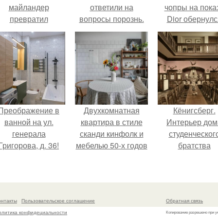
майландер
ответили на
чопры на пока
превратил
вопросы порознь.
Dior обернулс
олнечные ожоги в
шквалом крити
арт - объект.
из-за небрежно
пошива.
Преображение в
Двухкомнатная
Кёнигсберг.
ванной на ул.
квартира в стиле
Интерьер дом
генерала
сканди кинфолк и
студенческог
Григорова, д. 36!
мебелью 50-х годов
братства
в высотке на
"Германия".
котельнической.
онтакты
Пользовательское соглашение
Обратная связь
олитика конфидециальности
Копирование разрешено при у