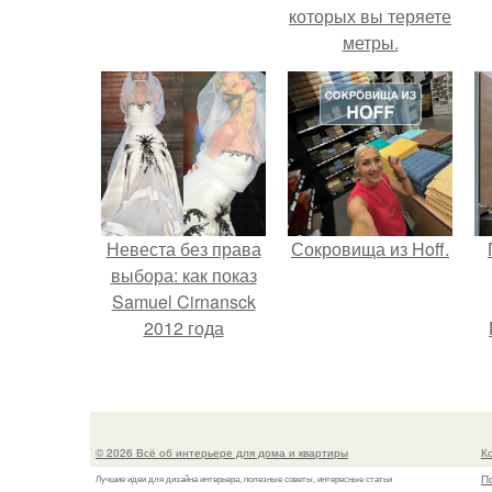
которых вы теряете
метры.
с
Невеста без права
Сокровища из Hoff.
выбора: как показ
Samuel Cirnansck
2012 года
превратил подиум
в манифест против
принуждения.
© 2026 Всё об интерьере для дома и квартиры
К
П
Лучшие идеи для дизайна интерьера, полезные советы, интересные статьи