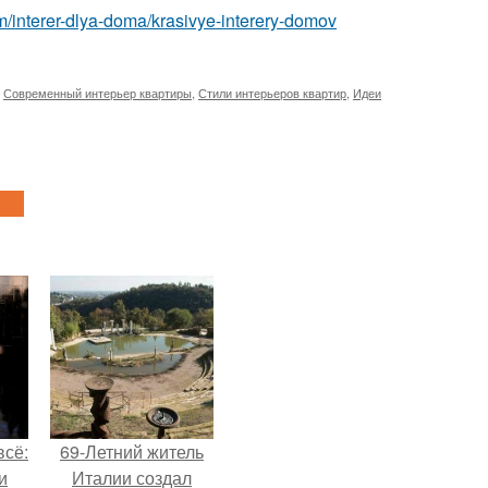
com/interer-dlya-doma/krasivye-interery-domov
,
Современный интерьер квартиры
,
Стили интерьеров квартир
,
Идеи
всё:
69-Летний житель
и
Италии создал