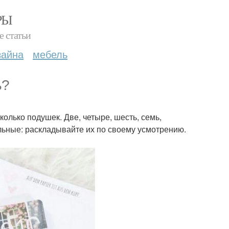
РЫ
е статьи
зайна
мебель
ь?
олько подушек. Две, четыре, шесть, семь,
льные: раскладывайте их по своему усмотрению.