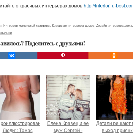
итайте о красивых интерьерах домов
http://interior.ru-best.
и:
Интерьер маленькой квартиры
,
Красивые интерьеры домов
,
Дизайн интерьера дома
спальни
авилось? Поделитесь с друзьями!
Проиллюстрированные
Елена Кравец и ее
Детали решают 
Люди": Томас
муж Сергей -
выход приянк