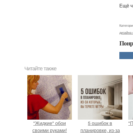
Ещё ч
Категори
дизайна 
Понр
Читайте также
"Жидкие" обои
5 ошибок в
"
своими руками!
планировке, из-за