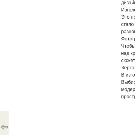
дизай
Изгол
Это п
стало
разно
Фотог
Чтобы
над к
сюжет
Зерка
В изг
Выбир
модер
прост
⇦