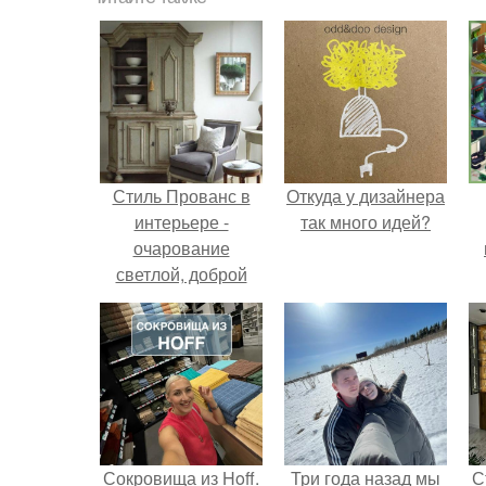
Стиль Прованс в
Откуда у дизайнера
интерьере -
так много идей?
очарование
светлой, доброй
старины и простой
роскоши.
Сокровища из Hoff.
Три года назад мы
С