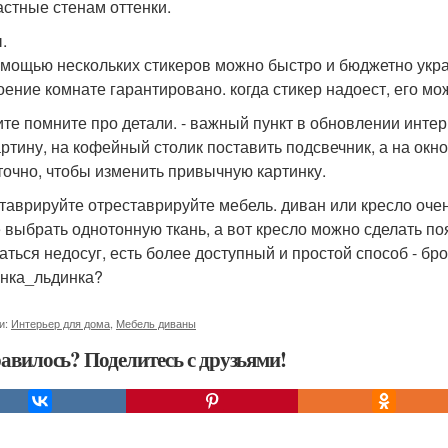
астные стенам оттенки.
.
омощью нескольких стикеров можно быстро и бюджетно украс
оение комнате гарантировано. когда стикер надоест, его мож
те помните про детали. - важный пункт в обновлении инте
артину, на кофейный столик поставить подсвечник, а на окно
точно, чтобы изменить привычную картинку.
таврируйте отреставрируйте мебель. диван или кресло очен
 выбрать однотонную ткань, а вот кресло можно сделать по
аться недосуг, есть более доступный и простой способ - бро
нка_льдинка?
и:
Интерьер для дома
,
Мебель диваны
авилось? Поделитесь с друзьями!