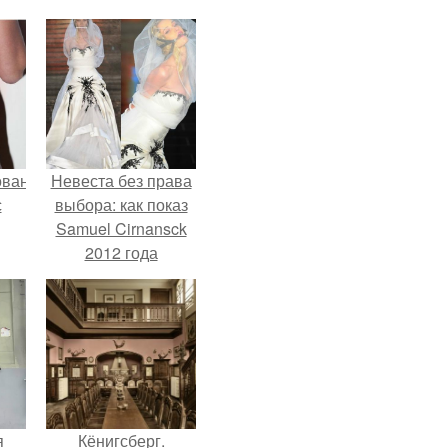
ованные
Невеста без права
с
выбора: как показ
Samuel Cirnansck
2012 года
и в
превратил подиум
в манифест против
принуждения.
я
Кёнигсберг.