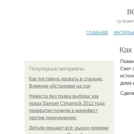
В
лучшие 
главная
интерь
Как
Помен
Свет 
Популярные материалы
источ
Как поставить кровать в спальне.
дома 
Влияние обстановки на сон
Сдела
Невеста без права выбора: как
показ Samuel Cirnansck 2012 года
превратил подиум в манифест
против принуждения.
Детали решают всё: выход приянки