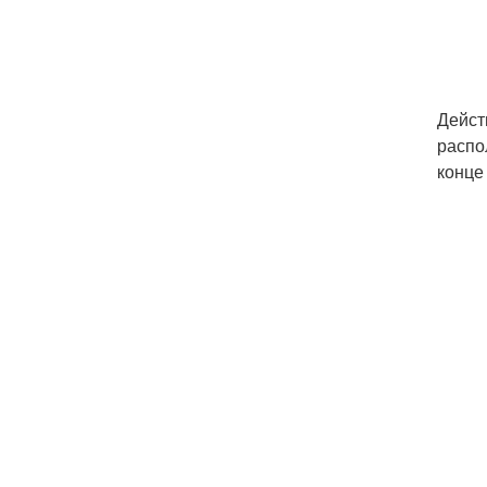
Дейст
распо
конце