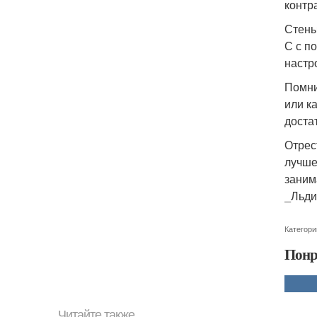
контр
Стены
С с п
настр
Помни
или к
доста
Отрес
лучше
заним
_Льди
Категори
Понр
Читайте также