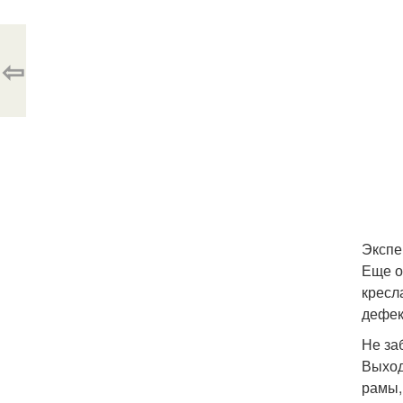
⇦
Экспе
Еще о
кресл
дефек
Не заб
Выход
рамы,