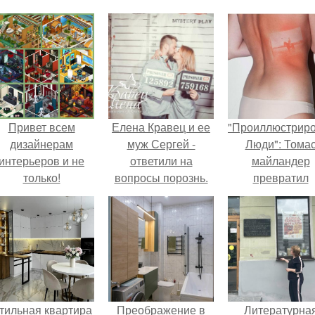
Привет всем
Елена Кравец и ее
"Проиллюстрир
дизайнерам
муж Сергей -
Люди": Тома
интерьеров и не
ответили на
майландер
только!
вопросы порознь.
превратил
солнечные ожог
арт - объект.
тильная квартира
Преображение в
Литературна