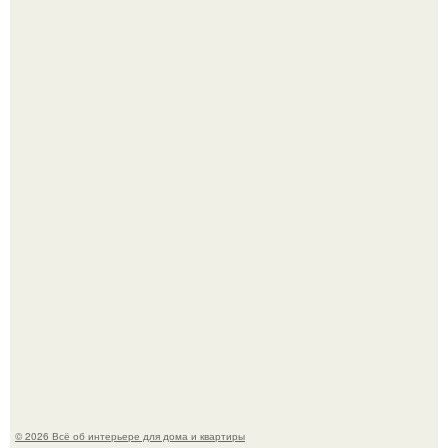
Литературная Москва. Дома - музеи писателей.
Это жилой комплекс в Париже, в пригороде нуази - ле -
гран.
© 2026 Всё об интерьере для дома и квартиры