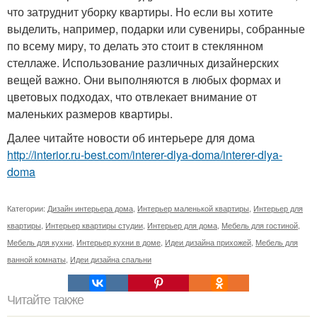
что затруднит уборку квартиры. Но если вы хотите
выделить, например, подарки или сувениры, собранные
по всему миру, то делать это стоит в стеклянном
стеллаже. Использование различных дизайнерских
вещей важно. Они выполняются в любых формах и
цветовых подходах, что отвлекает внимание от
маленьких размеров квартиры.
Далее читайте новости об интерьере для дома
http://interior.ru-best.com/interer-dlya-doma/interer-dlya-
doma
Категории:
Дизайн интерьера дома
,
Интерьер маленькой квартиры
,
Интерьер для
квартиры
,
Интерьер квартиры студии
,
Интерьер для дома
,
Мебель для гостиной
,
Мебель для кухни
,
Интерьер кухни в доме
,
Идеи дизайна прихожей
,
Мебель для
ванной комнаты
,
Идеи дизайна спальни
Читайте также