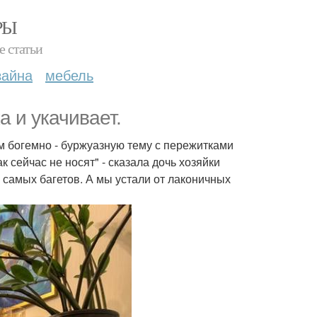
РЫ
е статьи
зайна
мебель
а и укачивает.
м богемно - буржуазную тему с пережитками
 сейчас не носят" - сказала дочь хозяйки
х самых багетов. А мы устали от лаконичных