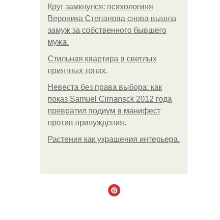
Круг замкнулся: психологиня
Вероника Степанова снова вышла
замуж за собственного бывшего
мужа.
Стильная квартира в светлых
приятных тонах.
Невеста без права выбора: как
показ Samuel Cirnansck 2012 года
превратил подиум в манифест
против принуждения.
Растения как украшения интерьера.