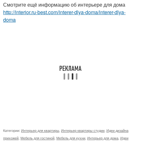
Смотрите ещё информацию об интерьере для дома
http://interior.ru-best.com/interer-dlya-doma/interer-dlya-
doma
Категории:
Интерьер для квартиры
,
Интерьер квартиры студии
,
Идеи дизайна
прихожей
,
Мебель для гостиной
,
Мебель для кухни
,
Интерьер для дома
,
Идеи