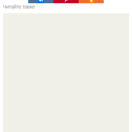
Читайте также
Топ - 10 модных комнатных растений.
В июле 1959 года в Москве, в парке "Сокольники",
открылась американская национальная выставка.