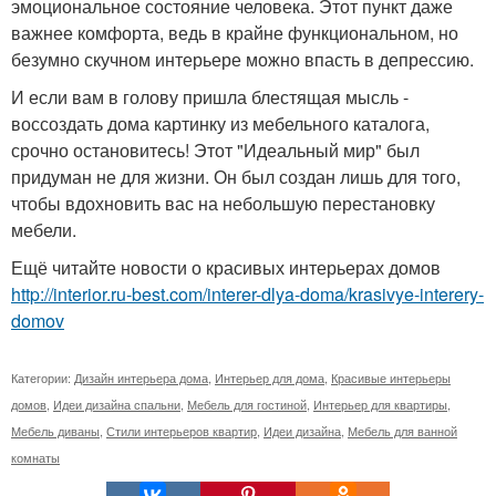
эмоциональное состояние человека. Этот пункт даже
важнее комфорта, ведь в крайне функциональном, но
безумно скучном интерьере можно впасть в депрессию.
И если вам в голову пришла блестящая мысль -
воссоздать дома картинку из мебельного каталога,
срочно остановитесь! Этот "Идеальный мир" был
придуман не для жизни. Он был создан лишь для того,
чтобы вдохновить вас на небольшую перестановку
мебели.
Ещё читайте новости о красивых интерьерах домов
http://interior.ru-best.com/interer-dlya-doma/krasivye-interery-
domov
Категории:
Дизайн интерьера дома
,
Интерьер для дома
,
Красивые интерьеры
домов
,
Идеи дизайна спальни
,
Мебель для гостиной
,
Интерьер для квартиры
,
Мебель диваны
,
Стили интерьеров квартир
,
Идеи дизайна
,
Мебель для ванной
комнаты