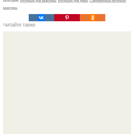
Категории:
Интерьер для квартиры
,
Интерьер для дома
,
Современный интерьер
квартиры
Читайте также
Энергетика наслаждения - это самое сильное средство
привлечения к себе людей и исполнения своих желаний.