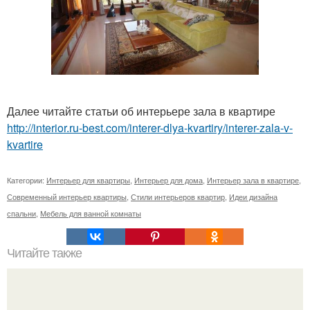
Далее читайте статьи об интерьере зала в квартире
http://interior.ru-best.com/interer-dlya-kvartiry/interer-zala-v-
kvartire
Категории:
Интерьер для квартиры
,
Интерьер для дома
,
Интерьер зала в квартире
,
Современный интерьер квартиры
,
Стили интерьеров квартир
,
Идеи дизайна
спальни
,
Мебель для ванной комнаты
Читайте также