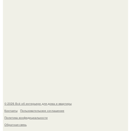
обернулся шквалом критики из-за небрежного пошива.
Невеста без права выбора: как показ Samuel Cirnansck
2012 года превратил подиум в манифест против
принуждения.
© 2026 Всё об интерьере для дома и квартиры
Контакты
Пользовательское соглашение
Политика конфидециальности
Обратная связь