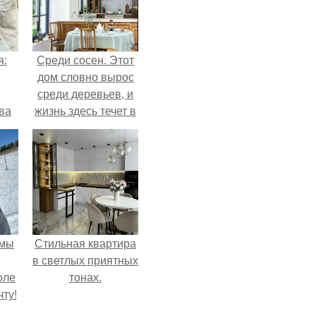
я:
Среди сосен. Этот
дом словно вырос
среди деревьев, и
ва
жизнь здесь течет в
за
собственном ритме
о
- спокойно, без
.
спешки и лишнего
шума.
 мы
Стильная квартира
в светлых приятных
оле
тонах.
ту!