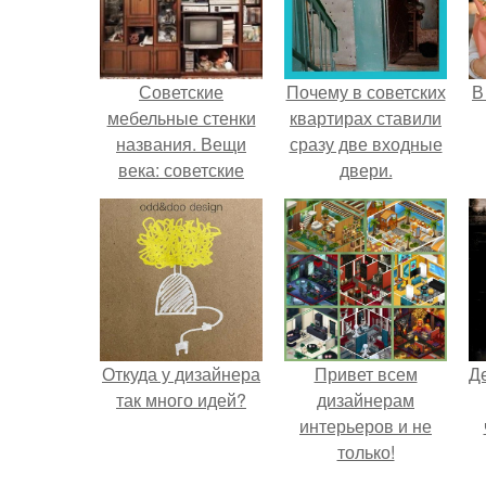
Советские
Почему в советских
В
мебельные стенки
квартирах ставили
названия. Вещи
сразу две входные
века: советские
двери.
стенки 80-х.
Откуда у дизайнера
Привет всем
Д
так много идей?
дизайнерам
интерьеров и не
только!