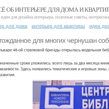
СЁ ОБ ИНТЕРЬЕРЕ ДЛЯ ДОМА И КВАРТИ
идеи для дизайна интерьера, полезные советы, интересны
ер для дома
интерьер для квартиры
идеи ди
гожданное для многих чернушан соб
льваре 48-ой стрелковой бригады открылась модельная биб
значенные сроки уложились: всего лишь за два месяца кни
аваемости. Здесь появились тематические и игровые зоны, 
азвития.