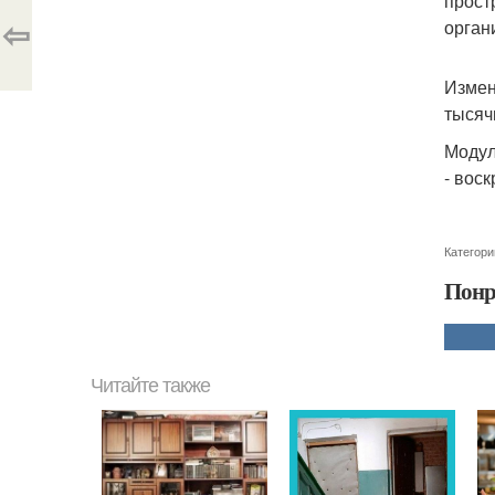
прост
⇦
орган
Измен
тысяч
Модул
- воск
Категори
Понр
Читайте также