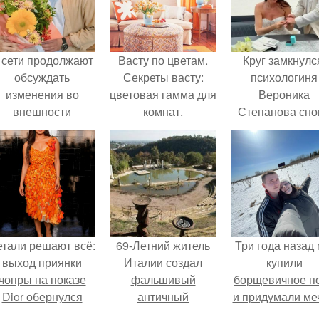
 сети продолжают
Васту по цветам.
Круг замкнулс
обсуждать
Секреты васту:
психологиня
изменения во
цветовая гамма для
Вероника
внешности
комнат.
Степанова сно
актрисы.
вышла замуж 
собственног
бывшего мужа
етали решают всё:
69-Летний житель
Три года назад
выход приянки
Италии создал
купили
чопры на показе
фальшивый
борщевичное п
Dior обернулся
античный
и придумали меч
шквалом критики
амфитеатр и