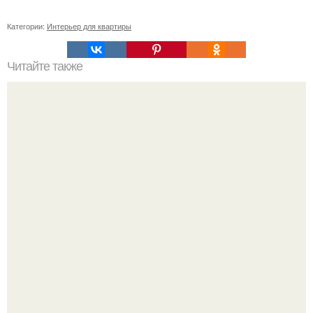
Категории:
Интерьер для квартиры
Читайте также
Советские мебельные стенки названия. Вещи века:
советские стенки 80-х.