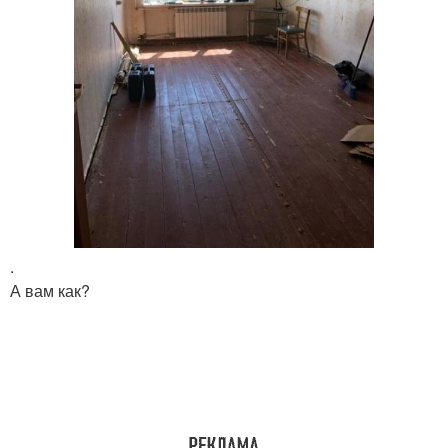
.
А вам как?