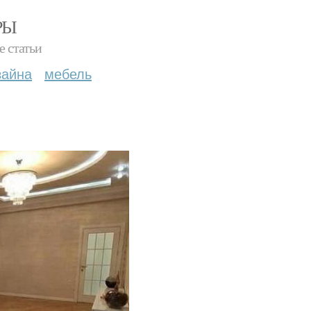
РЫ
е статьи
зайна
мебель