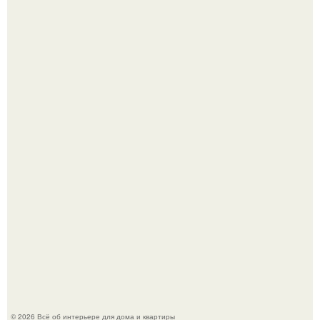
Откуда у дизайнера так много идей?
Привет всем дизайнерам интерьеров и не только!
© 2026 Всё об интерьере для дома и квартиры