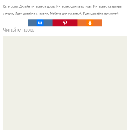
Категории:
Дизайн интерьера дома
,
Интерьер для квартиры
,
Интерьер квартиры
студии
,
Идеи дизайна спальни
,
Мебель для гостиной
,
Идеи дизайна прихожей
Читайте также
7 мест, где можно уютно устроиться перед камином.