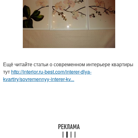
Ещё читайте статьи о современном интерьере квартиры
тут
http://interior.ru-best.com/interer-dlya-
kvartiry/sovremennyy-interer-kv...