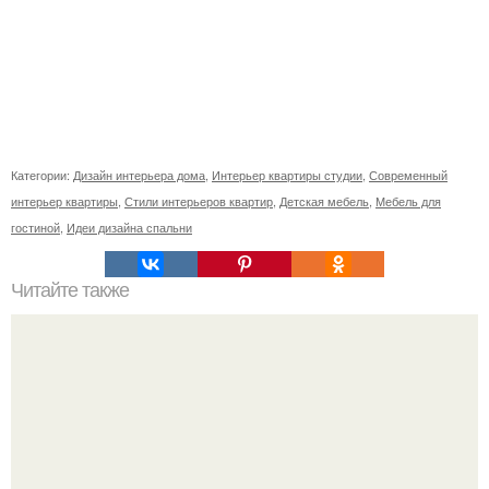
Категории:
Дизайн интерьера дома
,
Интерьер квартиры студии
,
Современный
интерьер квартиры
,
Стили интерьеров квартир
,
Детская мебель
,
Мебель для
гостиной
,
Идеи дизайна спальни
Читайте также