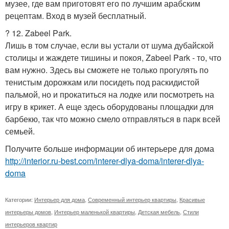
музее, где вам приготовят его по лучшим арабским
рецептам. Вход в музей бесплатный.
? 12. Zabeel Park.
Лишь в том случае, если вы устали от шума дубайской
столицы и жаждете тишины и покоя, Zabeel Park - то, что
вам нужно. Здесь вы сможете не только прогулять по
тенистым дорожкам или посидеть под раскидистой
пальмой, но и прокатиться на лодке или посмотреть на
игру в крикет. А еще здесь оборудованы площадки для
барбекю, так что можно смело отправляться в парк всей
семьей.
Получите больше информации об интерьере для дома
http://interior.ru-best.com/interer-dlya-doma/interer-dlya-
doma
Категории:
Интерьер для дома
,
Современный интерьер квартиры
,
Красивые
интерьеры домов
,
Интерьер маленькой квартиры
,
Детская мебель
,
Стили
интерьеров квартир