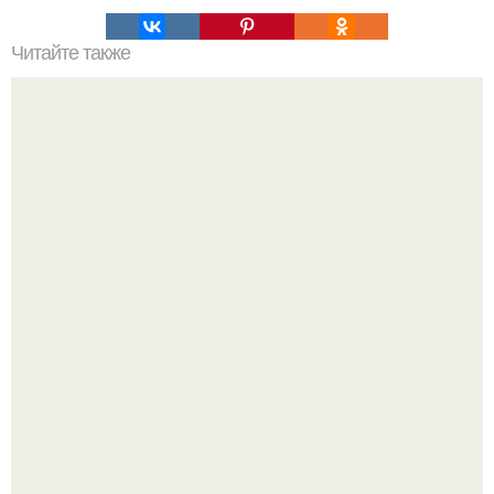
Читайте также
Проект_дома проектдома_Ctroygrupp.
В сети продолжают обсуждать изменения во внешности