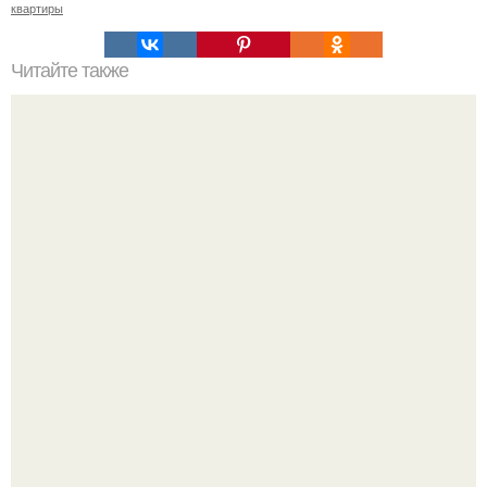
квартиры
Читайте также
Значение картина с волками. В том случае, если вы
любите вышивать, то наверняка задумывались о том,
что означает та или иная вышитая вами картина.