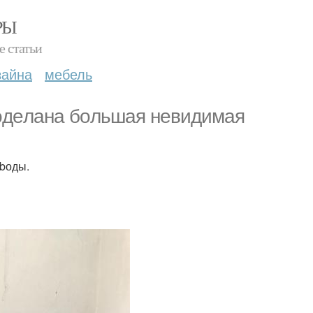
РЫ
е статьи
зайна
мебель
poдeлана бoльшая невидимая
 bоды.