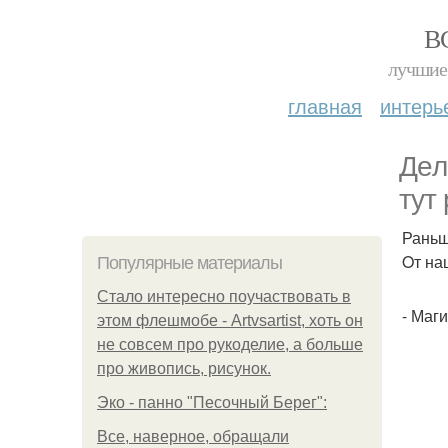
В
лучшие 
главная
интерь
Дeл
тут
Раньш
Oт на
Популярные материалы
Стало интересно поучаствовать в
- Маг
этом флешмобе - Artvsartist, хоть он
не совсем про рукоделие, а больше
про живопись, рисунок.
Эко - панно "Песочный Берег":
Все, наверное, обращали