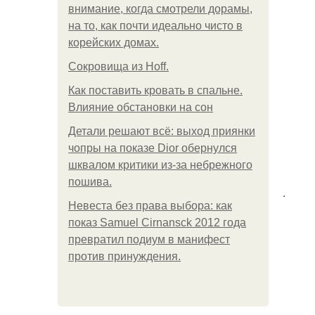
внимание, когда смотрели дорамы,
на то, как почти идеально чисто в
корейских домах.
Сокровища из Hoff.
Как поставить кровать в спальне.
Влияние обстановки на сон
Детали решают всё: выход приянки
чопры на показе Dior обернулся
шквалом критики из-за небрежного
пошива.
.
Невеста без права выбора: как
показ Samuel Cirnansck 2012 года
превратил подиум в манифест
против принуждения.